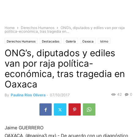
Home
Derechos Humanos
ONG’s, diputados y ediles van por raja
política-económica, tras tragedia en...
Derechos Humanos
Destacadas
Galería
Oaxaca
Istmo
ONG’s, diputados y ediles
La Cuenca
Mixteca
Noticias
van por raja política-
económica, tras tragedia en
Oaxaca
42
0
By
Paulina Ríos Olivera
-
07/10/2017
Jaime GUERRERO
OAXACA, (#pagina3.mx).- De acuerdo con un diagnóstico