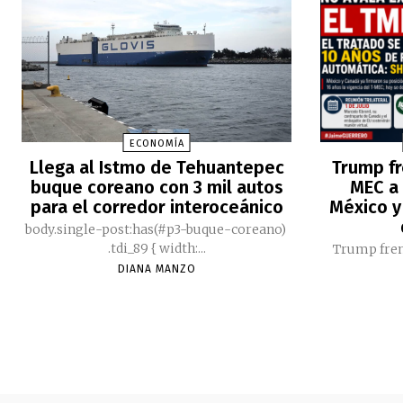
ECONOMÍA
Llega al Istmo de Tehuantepec
Trump fr
buque coreano con 3 mil autos
MEC a 
para el corredor interoceánico
México y
body.single-post:has(#p3-buque-coreano)
.tdi_89 { width:...
Trump fren
DIANA MANZO