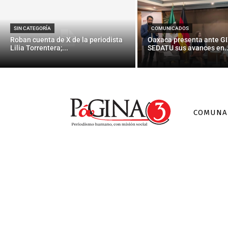
OPS estima qu
SIN CATEGORÍA
COMUNICADOS
Roban cuenta de X de la periodista
Oaxaca presenta ante GI
Lilia Torrentera;...
SEDATU sus avances en..
COMUNA