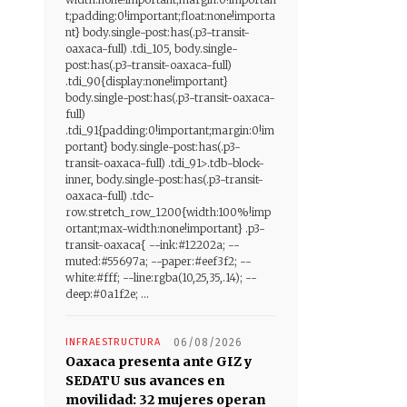
t;padding:0!important;float:none!importa
nt} body.single-post:has(.p3-transit-
oaxaca-full) .tdi_105, body.single-
post:has(.p3-transit-oaxaca-full)
.tdi_90{display:none!important}
body.single-post:has(.p3-transit-oaxaca-
full)
.tdi_91{padding:0!important;margin:0!im
portant} body.single-post:has(.p3-
transit-oaxaca-full) .tdi_91>.tdb-block-
inner, body.single-post:has(.p3-transit-
oaxaca-full) .tdc-
row.stretch_row_1200{width:100%!imp
ortant;max-width:none!important} .p3-
transit-oaxaca{ --ink:#12202a; --
muted:#55697a; --paper:#eef3f2; --
white:#fff; --line:rgba(10,25,35,.14); --
deep:#0a1f2e; ...
INFRAESTRUCTURA
06/08/2026
Oaxaca presenta ante GIZ y
SEDATU sus avances en
movilidad: 32 mujeres operan