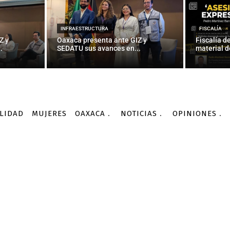
INTERNACIONALES
e el zika llegará a toda 
INFRAESTRUCTURA
FISCALÍA
Z y
Oaxaca presenta ante GIZ y
Fiscalía d
.
SEDATU sus avances en...
material d
-
Por
AGENCIAS
20/01/2016
LIDAD
MUJERES
OAXACA
NOTICIAS
OPINIONES