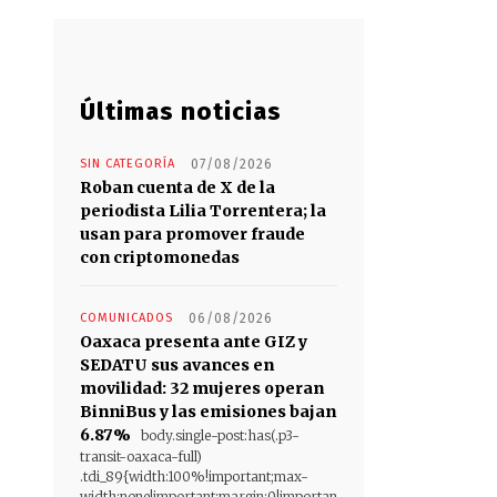
Últimas noticias
SIN CATEGORÍA
07/08/2026
Roban cuenta de X de la
periodista Lilia Torrentera; la
usan para promover fraude
con criptomonedas
COMUNICADOS
06/08/2026
Oaxaca presenta ante GIZ y
SEDATU sus avances en
movilidad: 32 mujeres operan
BinniBus y las emisiones bajan
6.87%
body.single-post:has(.p3-
transit-oaxaca-full)
.tdi_89{width:100%!important;max-
width:none!important;margin:0!importan