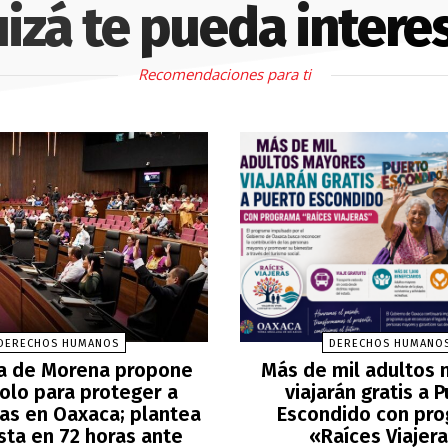
izá te pueda intere
Recomendaciones para ti
DERECHOS HUMANOS
DERECHOS HUMANO
a de Morena propone
Más de mil adultos
olo para proteger a
viajarán gratis a 
tas en Oaxaca; plantea
Escondido con pr
sta en 72 horas ante
«Raíces Viajer