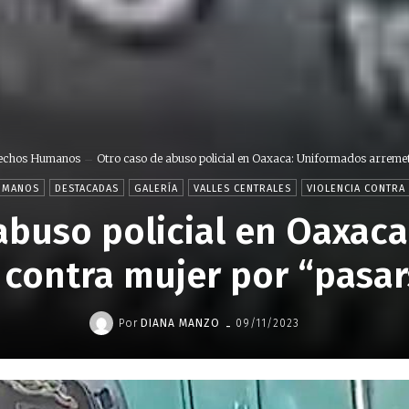
echos Humanos
Otro caso de abuso policial en Oaxaca: Uniformados arremet
UMANOS
DESTACADAS
GALERÍA
VALLES CENTRALES
VIOLENCIA CONTRA
abuso policial en Oaxac
contra mujer por “pasar
-
Por
DIANA MANZO
09/11/2023