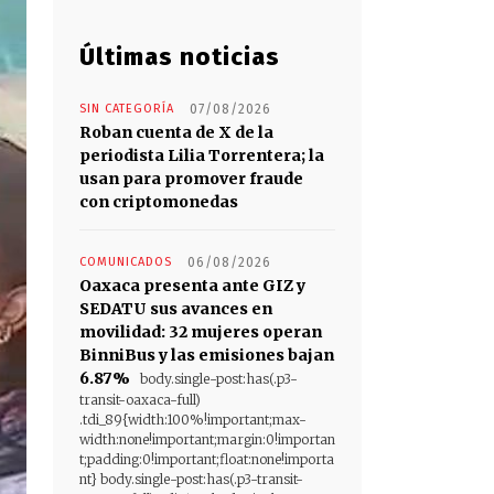
Últimas noticias
SIN CATEGORÍA
07/08/2026
Roban cuenta de X de la
periodista Lilia Torrentera; la
usan para promover fraude
con criptomonedas
COMUNICADOS
06/08/2026
Oaxaca presenta ante GIZ y
SEDATU sus avances en
movilidad: 32 mujeres operan
BinniBus y las emisiones bajan
6.87%
body.single-post:has(.p3-
transit-oaxaca-full)
.tdi_89{width:100%!important;max-
width:none!important;margin:0!importan
t;padding:0!important;float:none!importa
nt} body.single-post:has(.p3-transit-