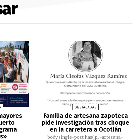
sar
S
DESTACADAS
 mayores
Familia de artesana zapoteca
Puerto
pide investigación tras choque
ograma
en la carretera a Ocotlán
as»
body.single-post:has(.p3-artesana-