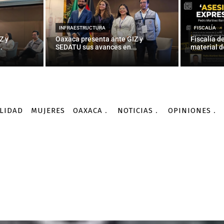
INFRAESTRUCTURA
FISCALÍA
Z y
Oaxaca presenta ante GIZ y
Fiscalía d
.
SEDATU sus avances en...
material d
LIDAD
MUJERES
OAXACA
NOTICIAS
OPINIONES