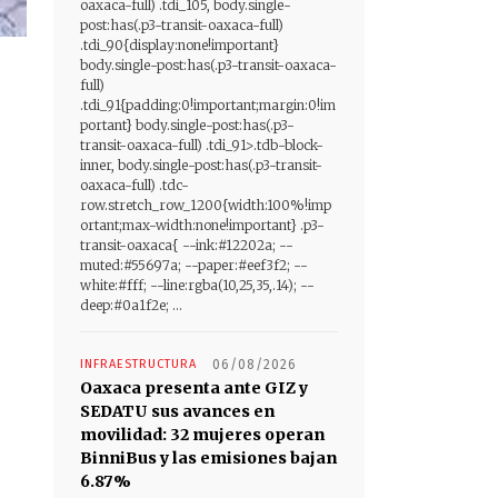
oaxaca-full) .tdi_105, body.single-
post:has(.p3-transit-oaxaca-full)
.tdi_90{display:none!important}
body.single-post:has(.p3-transit-oaxaca-
full)
.tdi_91{padding:0!important;margin:0!im
portant} body.single-post:has(.p3-
transit-oaxaca-full) .tdi_91>.tdb-block-
inner, body.single-post:has(.p3-transit-
oaxaca-full) .tdc-
row.stretch_row_1200{width:100%!imp
ortant;max-width:none!important} .p3-
transit-oaxaca{ --ink:#12202a; --
muted:#55697a; --paper:#eef3f2; --
white:#fff; --line:rgba(10,25,35,.14); --
deep:#0a1f2e; ...
INFRAESTRUCTURA
06/08/2026
Oaxaca presenta ante GIZ y
SEDATU sus avances en
movilidad: 32 mujeres operan
BinniBus y las emisiones bajan
6.87%