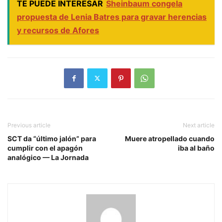
TE PUEDE INTERESAR
Sheinbaum congela
propuesta de Lenia Batres para gravar herencias
y recursos de Afores
Previous article
Next article
SCT da “último jalón” para
Muere atropellado cuando
cumplir con el apagón
iba al baño
analógico — La Jornada