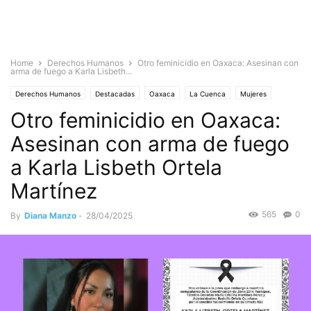
Home
Derechos Humanos
Otro feminicidio en Oaxaca: Asesinan con
arma de fuego a Karla Lisbeth...
Derechos Humanos
Destacadas
Oaxaca
La Cuenca
Mujeres
Otro feminicidio en Oaxaca:
Violencia contra las mujeres
Asesinan con arma de fuego
a Karla Lisbeth Ortela
Martínez
565
0
By
Diana Manzo
-
28/04/2025