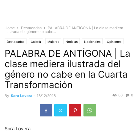
Home
Destacadas
PALABRA DE ANTÍGONA | La clase mediera
ilustrada del género no cabe...
Destacadas
Galería
Mujeres
Noticias
Nacionales
Opiniones
PALABRA DE ANTÍGONA | La
Palabra de Antígona
clase mediera ilustrada del
género no cabe en la Cuarta
Transformación
88
0
By
Sara Lovera
-
18/12/2018
Sara Lovera