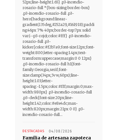
52px;line-height:1.65} .p3-incendio-
rosario-full *{box-sizing:border-box}
.p3-incendio-rosario-full .p3-
hero{background:linear-
gradient(135deg,#252a29,#161918);paddi
ng:46px 7% 40px;border-top:7px solid
var(--p3-rojo);color:#fff} .p3-incendio-
rosario-full .p3-
kicker{color:#f2b7a9;font-size:12px;font-
weight:800;letter-spacing:1.4px;text-
transform:uppercase;margin:0 0 12px}
.p3-incendio-rosario-full h1{font-
family:Georgia,serif;font-
size:clamp(34px,5vw,60px);line-
height:1.03;letter-
spacing:-1.5px;color:#fff;margin:0;max-
width:980px} .p3-incendio-rosario-full
.p3-deck{font-size:20px;line-
height:1.42;color:#e8e4dc;max-
width:820px;margin:21px 0 0} .p3-
incendio-rosario-full...
DESTACADAS
04/08/2026
Familia de artesana zapoteca