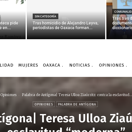
COMUNALID
SIN CATEGORÍA
Tras tres 
oteca pide
Tras homicidio de Alejandro Leyva,
documenta
 en...
periodistas de Oaxaca forman...
diccionario
LIDAD
MUJERES
OAXACA
NOTICIAS
OPINIONES
Opiniones
Palabra de Antígona| Teresa Ulloa Ziaúrritz: contra la esclavitud...
OPINIONES
PALABRA DE ANTÍGONA
ígona| Teresa Ulloa Ziaúr