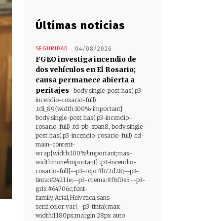
Últimas noticias
SEGURIDAD
04/08/2026
FGEO investiga incendio de
dos vehículos en El Rosario;
causa permanece abierta a
peritajes
body.single-post:has(.p3-
incendio-rosario-full)
.tdi_89{width:100%!important}
body.single-post:has(.p3-incendio-
rosario-full) .td-pb-span8, body.single-
post:has(.p3-incendio-rosario-full) .td-
main-content-
wrap{width:100%!important;max-
width:none!important} .p3-incendio-
rosario-full{--p3-rojo:#b72d28;--p3-
tinta:#24211e;--p3-crema:#f6f0e5;--p3-
gris:#64706c;font-
family:Arial,Helvetica,sans-
serif;color:var(--p3-tinta);max-
width:1180px;margin:28px auto