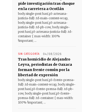
pide investigación tras choque
en la carretera a Ocotlán
body.single-post:has(.p3-artesana-
justicia-full) .td-main-content-wrap,
body.single-post:has(.p3-artesana-
justicia-full) .td-pb-row, body.single-
post:has(.p3-artesana-justicia-full) .td-
container { max-width: 100%
!important; ...
SIN CATEGORÍA
04/08/2026
Tras homicidio de Alejandro
Leyva, periodistas de Oaxaca
forman frente común por la
libertad de expresión
body.single-post:has(.p3-frente-prensa-
full) .td-main-content-wrap, body.single-
post:has(.p3-frente-prensa-full) .td-pb-
row, body.single-post:has(.p3-frente-
prensa-full) .td-container { max-width:
100% !important; ...