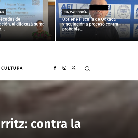
AD
SIN CATEGORÍA
décadas de
Obtiene Fiscalía de Oaxaca
ción, el diidxazá suma
vinculación a proceso contra
...
probable...
CULTURA
ritz: contra la