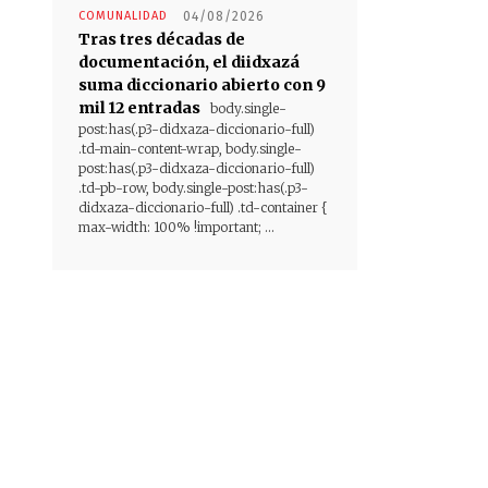
COMUNALIDAD
04/08/2026
Tras tres décadas de
documentación, el diidxazá
suma diccionario abierto con 9
mil 12 entradas
body.single-
post:has(.p3-didxaza-diccionario-full)
.td-main-content-wrap, body.single-
post:has(.p3-didxaza-diccionario-full)
.td-pb-row, body.single-post:has(.p3-
didxaza-diccionario-full) .td-container {
max-width: 100% !important; ...