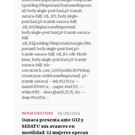
t;padding:0!important;float:none!importa
nt} body.single-post:has(.p3-transit-
oaxaca-full) .tdi_105, body.single-
post:has(.p3-transit-oaxaca-full)
.tdi_90{display:none!important}
body.single-post:has(.p3-transit-oaxaca-
full)
.tdi_91{padding:0!important;margin:0!im
portant} body.single-post:has(.p3-
transit-oaxaca-full) .tdi_91>.tdb-block-
inner, body.single-post:has(.p3-transit-
oaxaca-full) .tdc-
row.stretch_row_1200{width:100%!imp
ortant;max-width:none!important} .p3-
transit-oaxaca{ --ink:#12202a; --
muted:#55697a; --paper:#eef3f2; --
white:#fff; --line:rgba(10,25,35,.14); --
deep:#0a1f2e; ...
INFRAESTRUCTURA
06/08/2026
Oaxaca presenta ante GIZ y
SEDATU sus avances en
movilidad: 32 mujeres operan