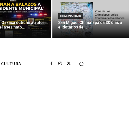
COMUNALIDAD
e Oaxaca detiene a autor
San Miguel Chimalapa da 30 días a
el asesinato...
ejidatarios de...
CULTURA
e una enorme
unique, lo que
los medios