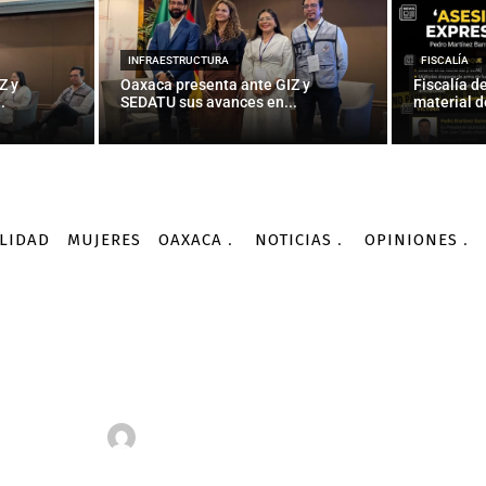
INFRAESTRUCTURA
FISCALÍA
Z y
Oaxaca presenta ante GIZ y
Fiscalía d
.
SEDATU sus avances en...
material d
Opiniones
Palabra de Antígona | Todavía existe una enorme brecha...
OPINIONES
PALABRA DE ANTÍGONA
LIDAD
MUJERES
OAXACA
NOTICIAS
OPINIONES
Antígona | Todavía exist
lo que deseamos se com
os y lo que comunican 
-
Por
SARA LOVERA
23/08/2019