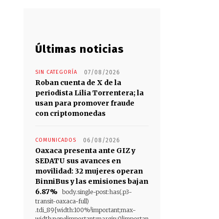
Últimas noticias
SIN CATEGORÍA
07/08/2026
Roban cuenta de X de la
periodista Lilia Torrentera; la
usan para promover fraude
con criptomonedas
COMUNICADOS
06/08/2026
Oaxaca presenta ante GIZ y
SEDATU sus avances en
movilidad: 32 mujeres operan
BinniBus y las emisiones bajan
6.87%
body.single-post:has(.p3-
transit-oaxaca-full)
.tdi_89{width:100%!important;max-
width:none!important;margin:0!importan