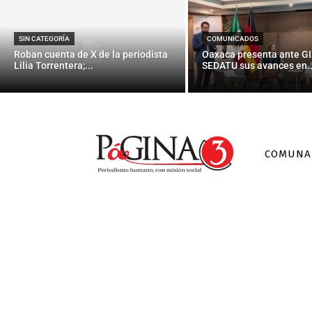
SIN CATEGORÍA
COMUNICADOS
Roban cuenta de X de la periodista
Oaxaca presenta ante GI
Lilia Torrentera;...
SEDATU sus avances en..
COMUNA
Palabra de 
brecha entre 
comunicam