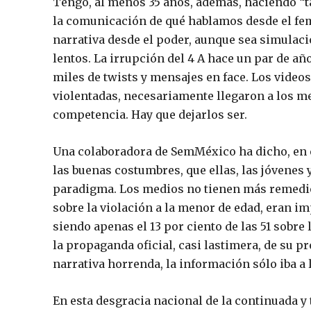
Tengo, al menos 35 años, además, haciendo “t
la comunicación de qué hablamos desde el fe
narrativa desde el poder, aunque sea simulac
lentos. La irrupción del 4 A hace un par de año
miles de twists y mensajes en face. Los video
violentadas, necesariamente llegaron a los me
competencia. Hay que dejarlos ser.
Una colaboradora de SemMéxico ha dicho, en 
las buenas costumbres, que ellas, las jóvenes 
paradigma. Los medios no tienen más remedio q
sobre la violación a la menor de edad, eran 
siendo apenas el 13 por ciento de las 51 sobr
la propaganda oficial, casi lastimera, de su p
narrativa horrenda, la información sólo iba a 
En esta desgracia nacional de la continuada y