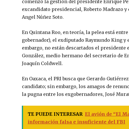
comenzó la gestión del presidente Enrique Pe
excandidato presidencial, Roberto Madrazo y
Angel Núñez Soto.
En Quintana Roo, en teoría, la pelea está entre
gobernador), el exdiputado Raymundo King y e
embargo, no están descartados el presidente e
González, medio hermano del secretario de E
Joaquín Coldwell.
En Oaxaca, el PRI busca que Gerardo Gutiérrez
candidato; sin embargo, los amagos de renunc
la pugna entre los exgobernadores, José Mura
TE PUEDE INTERESAR
El avión de “El M
información falsa e insuficiente del FBI