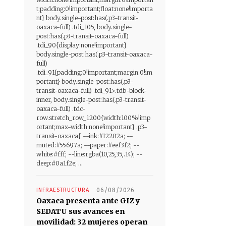
t;padding:0!important;float:none!importa
nt} body.single-post:has(.p3-transit-
oaxaca-full) .tdi_105, body.single-
post:has(.p3-transit-oaxaca-full)
.tdi_90{display:none!important}
body.single-post:has(.p3-transit-oaxaca-
full)
.tdi_91{padding:0!important;margin:0!im
portant} body.single-post:has(.p3-
transit-oaxaca-full) .tdi_91>.tdb-block-
inner, body.single-post:has(.p3-transit-
oaxaca-full) .tdc-
row.stretch_row_1200{width:100%!imp
ortant;max-width:none!important} .p3-
transit-oaxaca{ --ink:#12202a; --
muted:#55697a; --paper:#eef3f2; --
white:#fff; --line:rgba(10,25,35,.14); --
deep:#0a1f2e; ...
INFRAESTRUCTURA
06/08/2026
Oaxaca presenta ante GIZ y
SEDATU sus avances en
movilidad: 32 mujeres operan