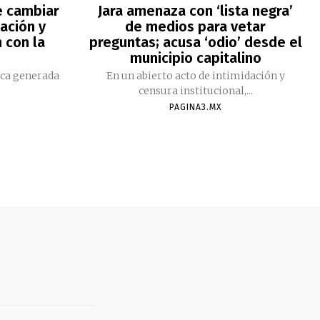
e cambiar
Jara amenaza con ‘lista negra’
ación y
de medios para vetar
 con la
preguntas; acusa ‘odio’ desde el
municipio capitalino
ica generada
En un abierto acto de intimidación y
censura institucional,...
PAGINA3.MX