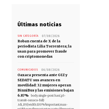
Últimas noticias
SIN CATEGORÍA
07/08/2026
Roban cuenta de X de la
periodista Lilia Torrentera; la
usan para promover fraude
con criptomonedas
COMUNICADOS
06/08/2026
Oaxaca presenta ante GIZ y
SEDATU sus avances en
movilidad: 32 mujeres operan
BinniBus y las emisiones bajan
6.87%
body.single-post:has(.p3-
transit-oaxaca-full)
.tdi_89{width:100%!important;max-
width:none!important;margin:0!importan