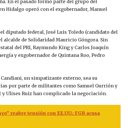
ña. En el pasado formó parte del grupo del
 en Hidalgo operó con el exgobernador, Manuel
 el diputado federal, José Luis Toledo (candidato del
l alcalde de Solidaridad Mauricio Góngora. Sin
statal del PRI, Raymundo King y Carlos Joaquín
nergía y exgobernador de Quintana Roo, Pedro
 Candiani, un simpatizante externo, sea su
ias por parte de militantes como Samuel Gurrión y
t y Ulises Ruiz han complicado la negociación.
ayo” reabre tensión con EE.UU.: FGR acusa