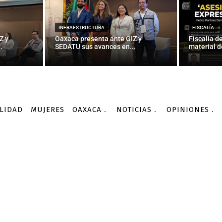
 pugna interna, PRI va p
de unidad
INFRAESTRUCTURA
FISCALÍA
Z y
Oaxaca presenta ante GIZ y
Fiscalía d
.
SEDATU sus avances en...
material d
-
Por
AGENCIAS
27/01/2016
LIDAD
MUJERES
OAXACA
NOTICIAS
OPINIONES