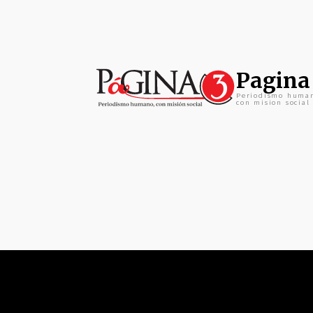
Pagina
Periodismo huma
con mision social