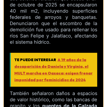
de octubre de 2025 se encapsularon
40 mil m2, incluyendo superficies
federales de arroyos y banquetas.
Denunciaron que el escombro de la
demolición fue usado para rellenar los
ríos San Felipe y Jalatlaco, afectando
el sistema hídrico.
TE PUEDE INTERESAR
A 19 años de la
desaparición de Daniela y Virginia, el
MULT marcha en Oaxaca; exigen frenar
impunidad por feminicidios de 2024
También señalaron daños a espacios
de valor histórico, como las bancas de
granito y los
puentes de la Calzada