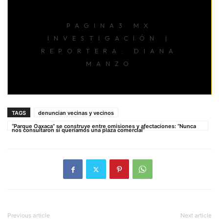
PAGINA3.MX
INVESTIGACIÓN |
REPORTERA: DIANA
MANZO
TAGS
denuncian vecinas y vecinos
“Parque Oaxaca” se construye entre omisiones y afectaciones: “Nunca
nos consultaron si queríamos una plaza comercial”
Previous article
Next article