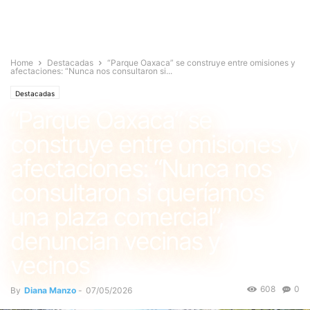
Home
Destacadas
“Parque Oaxaca” se construye entre omisiones y
afectaciones: “Nunca nos consultaron si...
Destacadas
“Parque Oaxaca” se
construye entre omisiones y
afectaciones: “Nunca nos
consultaron si queríamos
una plaza comercial”,
denuncian vecinas y
vecinos
608
0
By
Diana Manzo
-
07/05/2026