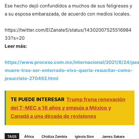
Ese hecho dejó confundidos a muchos de sus feligreses y
a su esposa embarazada, de acuerdo con medios locales.
https://twitter.com/ElZanate5/status/14302007525516984
33?s=20
Leer más:
https://www.proceso.com.mx/internacional/2021/8/24/pas
muere-tras-ser-enterrado-vivo-queria-resucitar-como-
jesucristo-270492.html
TE PUEDE INTERESAR
Trump frena renovación
del T-MEC a 16 años y empuja a México y
Canadá a una década de revisiones
TAGS
África
Chidiza Zambia
iglesia Sion
James Sakara