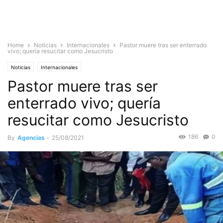
Home
Noticias
Internacionales
Pastor muere tras ser enterrado
vivo; quería resucitar como Jesucristo
Noticias
Internacionales
Pastor muere tras ser
enterrado vivo; quería
resucitar como Jesucristo
186
0
By
Agencias
-
25/08/2021