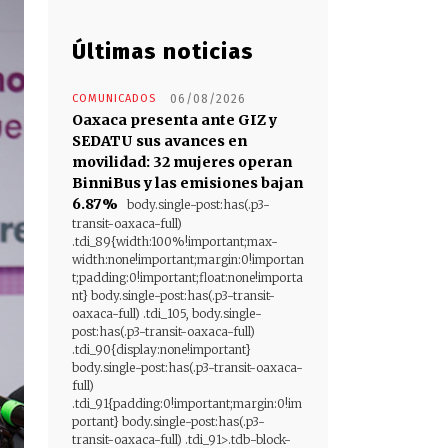
Últimas noticias
COMUNICADOS
06/08/2026
Oaxaca presenta ante GIZ y
SEDATU sus avances en
movilidad: 32 mujeres operan
BinniBus y las emisiones bajan
6.87%
body.single-post:has(.p3-
transit-oaxaca-full)
.tdi_89{width:100%!important;max-
width:none!important;margin:0!importan
t;padding:0!important;float:none!importa
nt} body.single-post:has(.p3-transit-
oaxaca-full) .tdi_105, body.single-
post:has(.p3-transit-oaxaca-full)
.tdi_90{display:none!important}
body.single-post:has(.p3-transit-oaxaca-
full)
.tdi_91{padding:0!important;margin:0!im
portant} body.single-post:has(.p3-
transit-oaxaca-full) .tdi_91>.tdb-block-