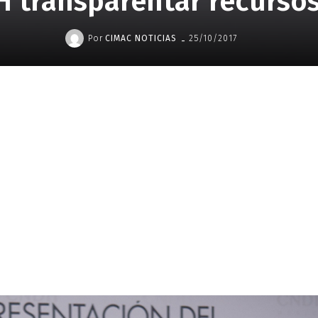
 transparentar recurso
-
Por
CIMAC NOTICIAS
25/10/2017