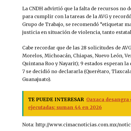
La CNDH advirtió que la falta de recursos no 
para cumplir con la tareas de la AVG y record
Grupo de Trabajo, se recomendó “etiquetar ma
justicia en situación de violencia, tanto esta
Cabe recordar que de las 28 solicitudes de AVG
Morelos, Michoacán, Chiapas, Nuevo León, Vera
Quintana Roo y Nayarit); 9 estados esperan la 
7 se decidió no declararla (Querétaro, Tlaxcala
Guanajuato).
TE PUEDE INTERESAR
Oaxaca desangra e
ejecutadas; suman 44 en 2026
Nota: http://www.cimacnoticias.com.mx/notic