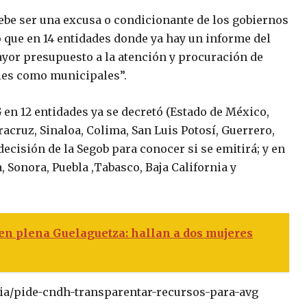
debe ser una excusa o condicionante de los gobiernos
ó que en 14 entidades donde ya hay un informe del
yor presupuesto a la atención y procuración de
tales como municipales”.
 en 12 entidades ya se decretó (Estado de México,
cruz, Sinaloa, Colima, San Luis Potosí, Guerrero,
decisión de la Segob para conocer si se emitirá; y en
, Sonora, Puebla ,Tabasco, Baja California y
n plena Guelaguetza: hallan a dos mujeres
ia/pide-cndh-transparentar-recursos-para-avg