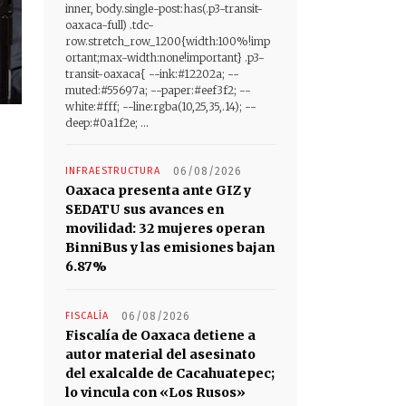
inner, body.single-post:has(.p3-transit-
oaxaca-full) .tdc-
row.stretch_row_1200{width:100%!imp
ortant;max-width:none!important} .p3-
transit-oaxaca{ --ink:#12202a; --
muted:#55697a; --paper:#eef3f2; --
white:#fff; --line:rgba(10,25,35,.14); --
deep:#0a1f2e; ...
INFRAESTRUCTURA
06/08/2026
Oaxaca presenta ante GIZ y
SEDATU sus avances en
movilidad: 32 mujeres operan
BinniBus y las emisiones bajan
6.87%
FISCALÍA
06/08/2026
Fiscalía de Oaxaca detiene a
autor material del asesinato
del exalcalde de Cacahuatepec;
lo vincula con «Los Rusos»