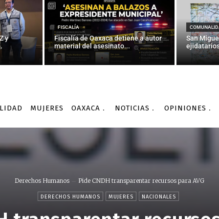
FISCALÍA
COMUNALID
Z y
Fiscalía de Oaxaca detiene a autor
San Migue
.
material del asesinato...
ejidatarios
LIDAD
MUJERES
OAXACA
NOTICIAS
OPINIONES
Derechos Humanos
Pide CNDH transparentar recursos para AVG
DERECHOS HUMANOS
MUJERES
NACIONALES