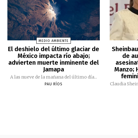
MEDIO AMBIENTE
El deshielo del último glaciar de
Sheinbau
México impacta río abajo;
de au
advierten muerte inminente del
asesina
Jamapa
Manzo; H
femini
A las nueve de la mañana del último día...
Claudia Shei
PAU RÍOS