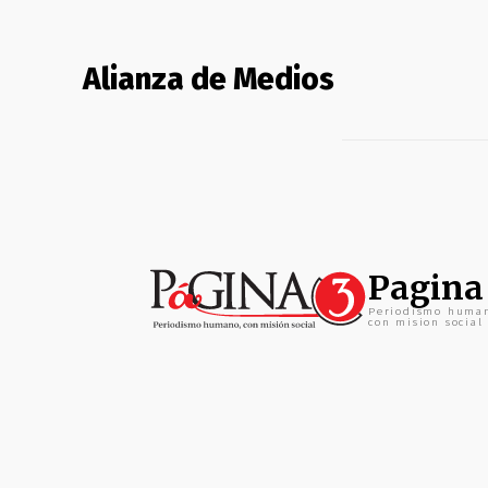
Alianza de Medios
Pagina
Periodismo huma
con mision social