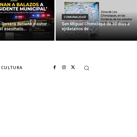
COMUNALIDAD
e Oaxaca detiene a autor
San Miguel Chimalapa da 30 días a
el asesinato...
ejidatarios de...
CULTURA
or los 43 de
a