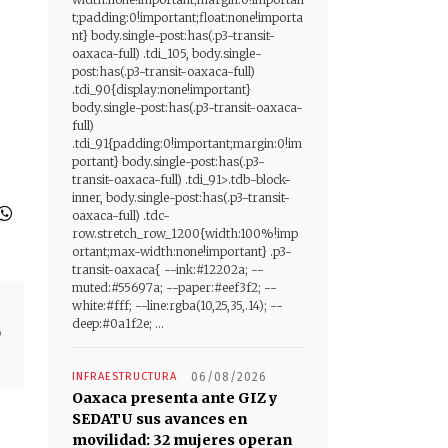
t;padding:0!important;float:none!importa
nt} body.single-post:has(.p3-transit-
oaxaca-full) .tdi_105, body.single-
post:has(.p3-transit-oaxaca-full)
.tdi_90{display:none!important}
body.single-post:has(.p3-transit-oaxaca-
full)
.tdi_91{padding:0!important;margin:0!im
portant} body.single-post:has(.p3-
transit-oaxaca-full) .tdi_91>.tdb-block-
inner, body.single-post:has(.p3-transit-
oaxaca-full) .tdc-
row.stretch_row_1200{width:100%!imp
ortant;max-width:none!important} .p3-
transit-oaxaca{ --ink:#12202a; --
muted:#55697a; --paper:#eef3f2; --
white:#fff; --line:rgba(10,25,35,.14); --
deep:#0a1f2e; ...
o
INFRAESTRUCTURA
06/08/2026
Oaxaca presenta ante GIZ y
SEDATU sus avances en
movilidad: 32 mujeres operan