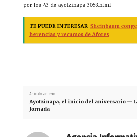
por-los-43-de-ayotzinapa-3053.html
TE PUEDE INTERESAR
Sheinbaum congel
herencias y recursos de Afores
Artículo anterior
Ayotzinapa, el inicio del aniversario — 
Jornada