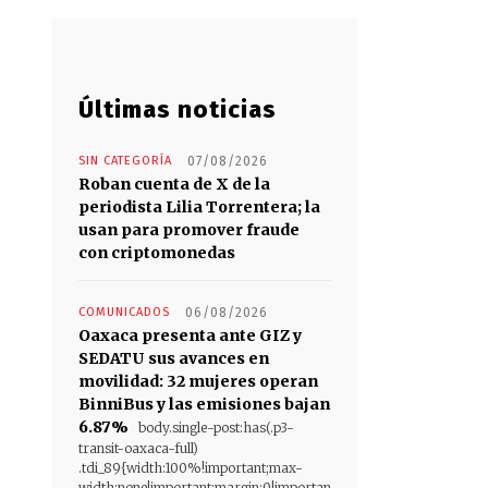
Últimas noticias
SIN CATEGORÍA
07/08/2026
Roban cuenta de X de la
periodista Lilia Torrentera; la
usan para promover fraude
con criptomonedas
COMUNICADOS
06/08/2026
Oaxaca presenta ante GIZ y
SEDATU sus avances en
movilidad: 32 mujeres operan
BinniBus y las emisiones bajan
6.87%
body.single-post:has(.p3-
transit-oaxaca-full)
.tdi_89{width:100%!important;max-
width:none!important;margin:0!importan