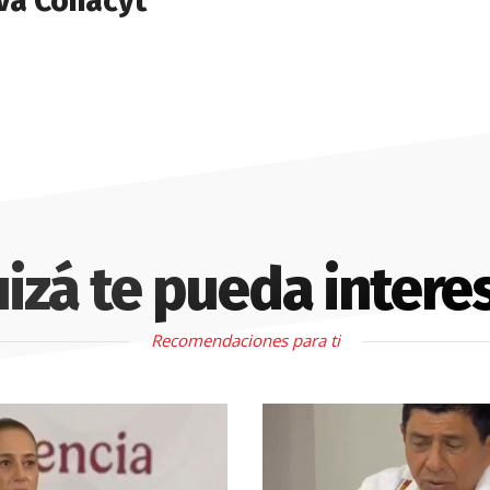
va Conacyt
izá te pueda intere
Recomendaciones para ti