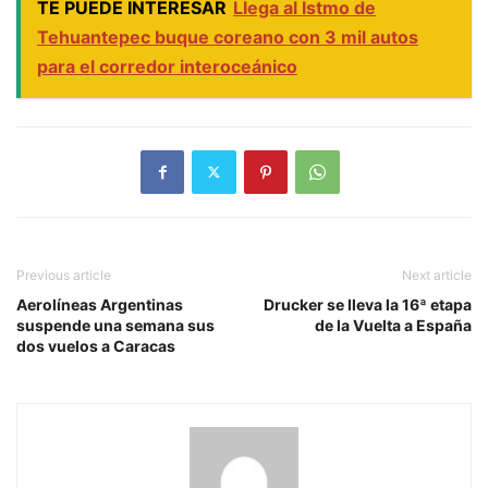
TE PUEDE INTERESAR
Llega al Istmo de
Tehuantepec buque coreano con 3 mil autos
para el corredor interoceánico
Previous article
Next article
Aerolíneas Argentinas
Drucker se lleva la 16ª etapa
suspende una semana sus
de la Vuelta a España
dos vuelos a Caracas