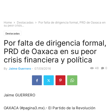
Home
Destacadas
Por falta de dirigencia formal, PRD de Oaxaca en
su peor crisis...
Destacadas
Por falta de dirigencia formal,
PRD de Oaxaca en su peor
crisis financiera y política
48
0
By
Jaime Guerrero
-
07/09/2016
Jaime GUERRERO
OAXACA (#pagina3.mx).- El Partido de la Revolución