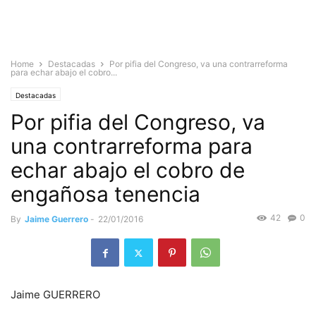
Home
Destacadas
Por pifia del Congreso, va una contrarreforma
para echar abajo el cobro...
Destacadas
Por pifia del Congreso, va
una contrarreforma para
echar abajo el cobro de
engañosa tenencia
42
0
By
Jaime Guerrero
-
22/01/2016
Jaime GUERRERO