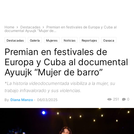
Home
Destacadas
Premian en festivales de Europa y Cuba al
documental Ayuujk “Mujer de...
Destacadas
Galería
Mujeres
Noticias
Reportajes
Oaxaca
Premian en festivales de
Sierra Norte
Europa y Cuba al documental
Ayuujk “Mujer de barro”
*La historia videodocumentada visibiliza a la mujer, su
trabajo infravalorado y sus violencias.
251
0
By
Diana Manzo
-
06/03/2025