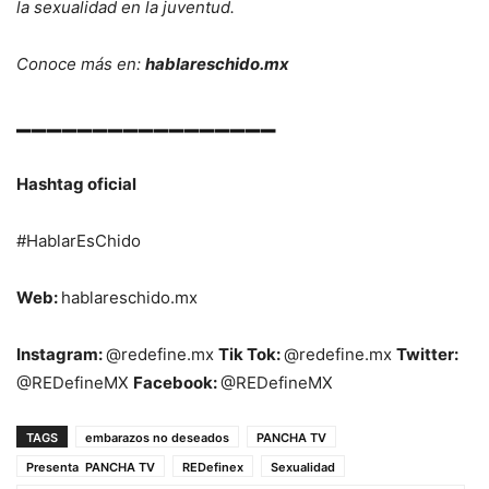
la
sexualidad
en
la
juventud.
Conoce
más
en:
hablareschido.mx
–––––––––––––––––
Hashtag
oficial
#HablarEsChido
Web:
hablareschido.mx
Instagram:
@redefine.mx
Tik Tok:
@redefine.mx
Twitter:
@REDefineMX
Facebook:
@REDefineMX
TAGS
embarazos no deseados
PANCHA TV
Presenta PANCHA TV
REDefinex
Sexualidad