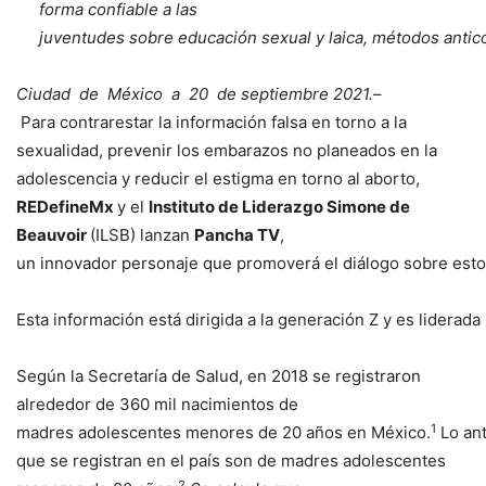
forma confiable a las
juventudes
sobre
educación
sexual
y
laica,
métodos
antic
C
i
u
dad
d
e
M
é
x
i
c
o
a
2
0
d
e
s
e
p
t
i
e
m
b
r
e
2
0
2
1
.
–
Para contrarestar la información falsa en torno a la
sexualidad, prevenir los embarazos no planeados en la
adolescencia y reducir el estigma en torno al aborto,
REDefineMx
y el
Instituto de Liderazgo Simone de
Beauvoir
(ILSB) lanzan
Pancha TV
,
un innovador personaje que promoverá el diálogo sobre estos
Esta información está dirigida a la generación Z y es liderada
Según la Secretaría de Salud, en 2018 se registraron
alrededor de 360 mil nacimientos de
1
madres adolescentes menores de 20 años en México.
Lo ant
que se registran en el país son de madres adolescentes
2