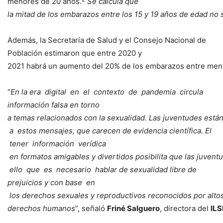
menores de 20 años.
Se calcula que
la
mitad
de
los
embarazos
entre
los
15
y
19
años
de
edad
no
Además, la Secretaría de Salud y el Consejo Nacional de
Población estimaron que entre 2020 y
2021 habrá un aumento del 20% de los embarazos entre men
“
En
la
era digital en el contexto de pandemia circula
información falsa en torno
a
temas
relacionados
con
la
sexualidad.
Las
juventudes
está
a estos
mensajes,
que
carecen
de
evidencia
científica.
El
tener información verídica
en
formatos
amigables
y
divertidos
posibilita
que
las
juvent
ello que es necesario hablar de sexualidad libre de
prejuicios y
con
base en
los
derechos
sexuales
y
reproductivos
reconocidos
por
alto
derechos
humanos
”, señaló
Friné
Salguero
, directora del
ILS