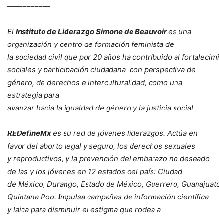
–––––––––––
El
Instituto de Liderazgo Simone de Beauvoir
es una
organización y centro de formación feminista de
la
sociedad
civil
que
por
20
años
ha
contribuido
al
fortalecim
sociales y participación
ciudadana con perspectiva de
género, de derechos e interculturalidad, como una
estrategia para
avanzar
hacia
la
igualdad
de
género
y
la
justicia
social.
REDefineMx
es su red de jóvenes liderazgos. Actúa en
favor del aborto legal y seguro, los derechos sexuales
y
reproductivos, y la prevención del embarazo no deseado
de las y los jóvenes en 12 estados del país: Ciudad
de
México,
Durango,
Estado
de
México,
Guerrero,
Guanajuato
Quintana Roo.
I
mpulsa campañas de información científica
y laica para disminuir el estigma que rodea a