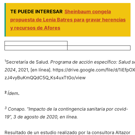
TE PUEDE INTERESAR
Sheinbaum congela
propuesta de Lenia Batres para gravar herencias
y recursos de Afores
1
Secretaría de Salud.
Programa
de
acción
específico:
Salud
s
2024
, 2021, [en línea]. https://drive.google.com/file/d/1iEfpO
zJ4vyBuKmQQdC5Q_Ks4uxTtGo/view
2
Ídem
.
3
Conapo.
“Impacto
de
la
contingencia
sanitaria
por
covid-
19”,
3
de
agosto
de
2020,
en
línea.
Resultado de un estudio realizado por la consultora Altazor