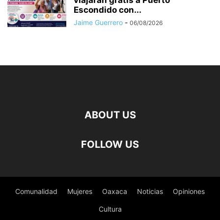
viajarán gratis a Puerto
Escondido con...
Jaime Guerrero
-
06/08/2026
ABOUT US
FOLLOW US
Comunalidad
Mujeres
Oaxaca
Noticias
Opiniones
Cultura