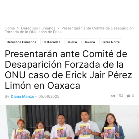
Home
Derechos Humanos
Presentarán ante Comité de Desaparición
Forzada de la ONU caso de Erick...
Derechos Humanos
Destacadas
Galería
Oaxaca
Sierra Norte
Presentarán ante Comité de
Desaparición Forzada de la
ONU caso de Erick Jair Pérez
Limón en Oaxaca
154
0
By
Diana Manzo
-
05/09/2025