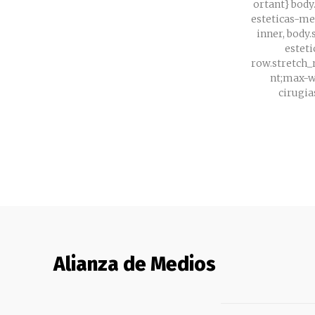
ortant} body
esteticas-men
inner, body.
esteti
row.stretch
nt;max-wi
cirugia
Alianza de Medios