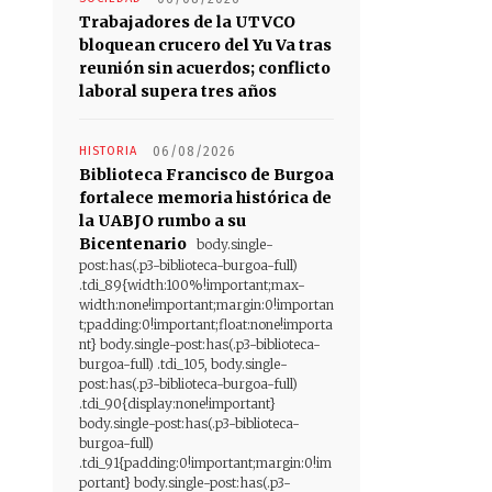
Trabajadores de la UTVCO
bloquean crucero del Yu Va tras
reunión sin acuerdos; conflicto
laboral supera tres años
HISTORIA
06/08/2026
Biblioteca Francisco de Burgoa
fortalece memoria histórica de
la UABJO rumbo a su
Bicentenario
body.single-
post:has(.p3-biblioteca-burgoa-full)
.tdi_89{width:100%!important;max-
width:none!important;margin:0!importan
t;padding:0!important;float:none!importa
nt} body.single-post:has(.p3-biblioteca-
burgoa-full) .tdi_105, body.single-
post:has(.p3-biblioteca-burgoa-full)
.tdi_90{display:none!important}
body.single-post:has(.p3-biblioteca-
burgoa-full)
.tdi_91{padding:0!important;margin:0!im
portant} body.single-post:has(.p3-