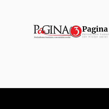
Pagina
Periodismo huma
con mision social