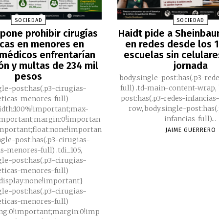
SOCIEDAD
SOCIEDAD
pone prohibir cirugías
Haidt pide a Sheinba
icas en menores en
en redes desde los 1
médicos enfrentarían
escuelas sin celulare
ón y multas de 234 mil
jornada
pesos
body.single-post:has(.p3-red
full) .td-main-content-wrap, body.single-
gle-post:has(.p3-cirugias-
post:has(.p3-redes-infancias-
eticas-menores-full)
row, body.single-post:has(.p3-redes-
width:100%!important;max-
infancias-full)...
important;margin:0!importan
important;float:none!importan
JAIME GUERRERO
ngle-post:has(.p3-cirugias-
as-menores-full) .tdi_105,
gle-post:has(.p3-cirugias-
eticas-menores-full)
{display:none!important}
gle-post:has(.p3-cirugias-
eticas-menores-full)
ing:0!important;margin:0!imp