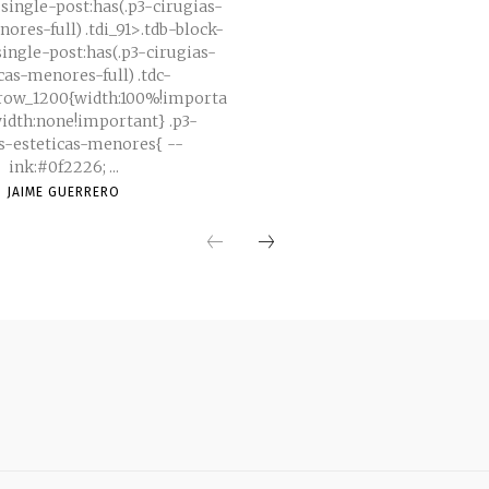
.single-post:has(.p3-cirugias-
ores-full) .tdi_91>.tdb-block-
single-post:has(.p3-cirugias-
cas-menores-full) .tdc-
_row_1200{width:100%!importa
dth:none!important} .p3-
s-esteticas-menores{ --
ink:#0f2226; ...
JAIME GUERRERO