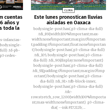
CLIMA
um cuentas
Este lunes pronostican lluvias
6 años y
aisladas en Oaxaca
s toda la
body.single-post:has(.p3-clima-dia-full)
.tdi_89{width:100%!important;max-
width:none!important;margin:0!importan
es-infancias-
t;padding:0!important;float:none!importan
t} body.single-post:has(.p3-clima-dia-full)
full) .td-pb-
.tdi_105, body.single-post:has(.p3-clima-
dia-full) .tdi_90{display:none!important}
body.single-post:has(.p3-clima-dia-full)
.tdi_91{padding:0!important;margin:0!imp
ortant} body.single-post:has(.p3-clima-
dia-full) .tdi_91>.tdb-block-inner,
body.single-post:has(.p3-clima-dia-full)
.tdc-
row.stretch_row_1200{width:100%!importa
nt;max-width:none!important} .p3-clima-
dia{ --ink:#17212b; ...