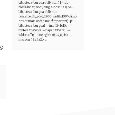
biblioteca-burgoa-full) .tdi_91>.tdb-
block-inner, body.single-post:has(.p3-
biblioteca-burgoa-full) .tdc-
row.stretch_row_1200{width:100%!imp
ortant;max-width:none!important} .p3-
biblioteca-burgoa{ --ink:#241c10; --
muted:#6e6250; --paper:#f5efe1; --
white:#fff; --line:rgba(36,24,8,.14); --
marron:#8a5a2b; ...