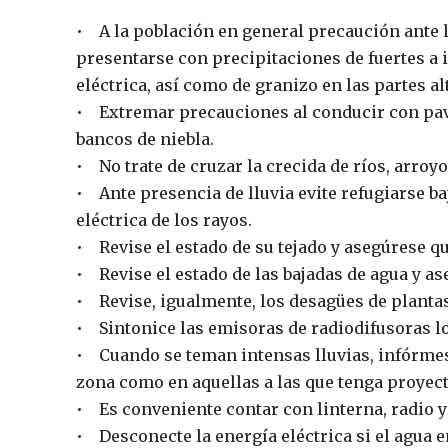
• A la población en general precaución ante 
presentarse con precipitaciones de fuertes a
eléctrica, así como de granizo en las partes al
• Extremar precauciones al conducir con pav
bancos de niebla.
• No trate de cruzar la crecida de ríos, arroyo
• Ante presencia de lluvia evite refugiarse ba
eléctrica de los rayos.
• Revise el estado de su tejado y asegúrese qu
• Revise el estado de las bajadas de agua y a
• Revise, igualmente, los desagües de plantas
• Sintonice las emisoras de radiodifusoras l
• Cuando se teman intensas lluvias, infórmes
zona como en aquellas a las que tenga proyec
• Es conveniente contar con linterna, radio y 
• Desconecte la energía eléctrica si el agua e