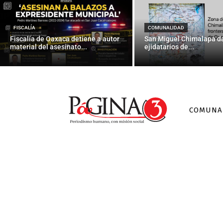
Prevén poten
FISCALÍA
COMUNALIDAD
Fiscalía de Oaxaca detiene a autor
San Miguel Chimalapa da
material del asesinato...
ejidatarios de...
COMUNA