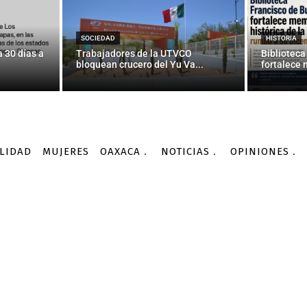
cial de tormentas puntu
en Oaxaca
SOCIEDAD
HISTORIA
 30 días a
Trabajadores de la UTVCO
Biblioteca
bloquean crucero del Yu Va...
fortalece 
-
Por
COMUNICADOS
17/08/2016
LIDAD
MUJERES
OAXACA
NOTICIAS
OPINIONES