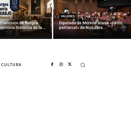
ales intensas
MUJERES
 Francisco de Burgoa
Diputada de Morena acusa «pacto
memoria histórica de la...
patriarcal» de Noé Jara...
CULTURA