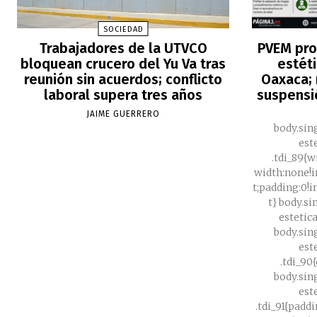
SOCIEDAD
Trabajadores de la UTVCO
PVEM pro
bloquean crucero del Yu Va tras
estét
reunión sin acuerdos; conflicto
Oaxaca; 
laboral supera tres años
suspensi
JAIME GUERRERO
body.sin
est
.tdi_89{
width:none!
t;padding:0!
t} body.si
estetic
body.sin
est
.tdi_90
body.sin
est
.tdi_91{padd