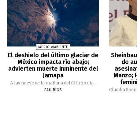
MEDIO AMBIENTE
El deshielo del último glaciar de
Sheinbau
México impacta río abajo;
de au
advierten muerte inminente del
asesina
Jamapa
Manzo; H
femini
A las nueve de la mañana del último día...
Claudia Shei
PAU RÍOS