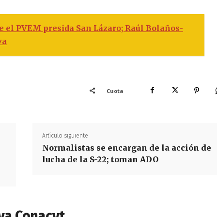
 el PVEM presida San Lázaro; Raúl Bolaños-
va
Cuota
Artículo siguiente
Normalistas se encargan de la acción de
lucha de la S-22; toman ADO
va Conacyt