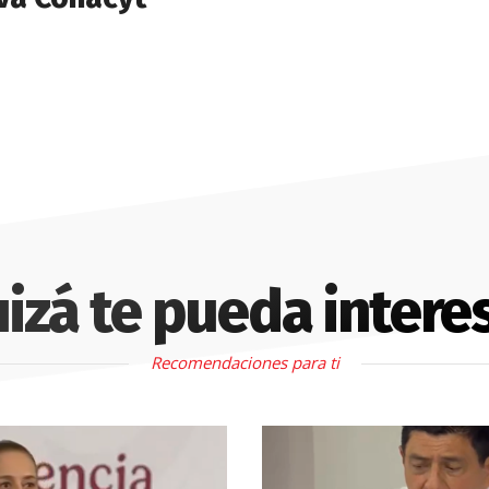
izá te pueda intere
Recomendaciones para ti