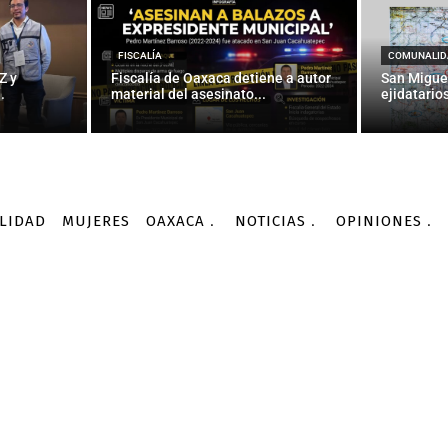
s podrán pedir datos de
electores
FISCALÍA
COMUNALID
Z y
Fiscalía de Oaxaca detiene a autor
San Migue
.
material del asesinato...
ejidatarios
-
Por
AGENCIA INFORMATIVA CONACYT
07/09/2016
LIDAD
MUJERES
OAXACA
NOTICIAS
OPINIONES