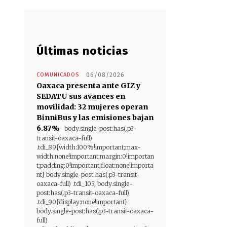
Últimas noticias
COMUNICADOS
06/08/2026
Oaxaca presenta ante GIZ y
SEDATU sus avances en
movilidad: 32 mujeres operan
BinniBus y las emisiones bajan
6.87%
body.single-post:has(.p3-
transit-oaxaca-full)
.tdi_89{width:100%!important;max-
width:none!important;margin:0!importan
t;padding:0!important;float:none!importa
nt} body.single-post:has(.p3-transit-
oaxaca-full) .tdi_105, body.single-
post:has(.p3-transit-oaxaca-full)
.tdi_90{display:none!important}
body.single-post:has(.p3-transit-oaxaca-
full)