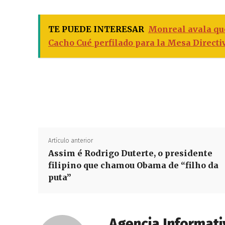
TE PUEDE INTERESAR
Monreal avala que
Cacho Cué perfilado para la Mesa Directi
Artículo anterior
Assim é Rodrigo Duterte, o presidente
filipino que chamou Obama de “filho da
puta”
Agencia Informati