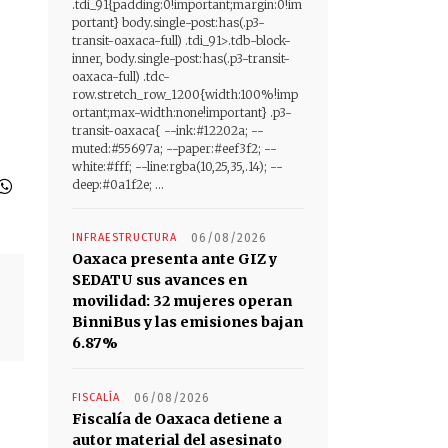
.tdi_91{padding:0!important;margin:0!im
portant} body.single-post:has(.p3-
transit-oaxaca-full) .tdi_91>.tdb-block-
inner, body.single-post:has(.p3-transit-
oaxaca-full) .tdc-
row.stretch_row_1200{width:100%!imp
ortant;max-width:none!important} .p3-
transit-oaxaca{ --ink:#12202a; --
muted:#55697a; --paper:#eef3f2; --
white:#fff; --line:rgba(10,25,35,.14); --
deep:#0a1f2e; ...
INFRAESTRUCTURA
06/08/2026
Oaxaca presenta ante GIZ y
SEDATU sus avances en
movilidad: 32 mujeres operan
BinniBus y las emisiones bajan
6.87%
FISCALÍA
06/08/2026
Fiscalía de Oaxaca detiene a
autor material del asesinato