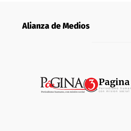
Alianza de Medios
Pagina
Periodismo huma
con mision social