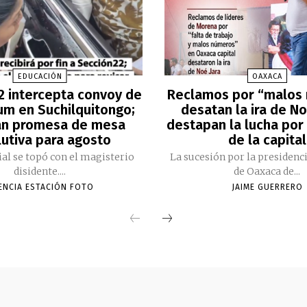
EDUCACIÓN
OAXACA
2 intercepta convoy de
Reclamos por “malos
m en Suchilquitongo;
desatan la ira de No
an promesa de mesa
destapan la lucha por 
lutiva para agosto
de la capital
cial se topó con el magisterio
La sucesión por la presidenc
disidente....
de Oaxaca de...
ENCIA ESTACIÓN FOTO
JAIME GUERRERO