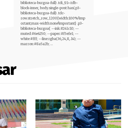
biblioteca-burgoa-full) .tdi_91>.tdb-
block-inner, body.single-post:has(.p3-
biblioteca-burgoa-full) .tdc-
row.stretch_row_1200{width:100%!imp
ortant;max-width:none!important} .p3-
biblioteca-burgoa{ --ink:#241c10; --
muted:#6e6250; --paper:#f5efe1; --
white:#fff; --line:rgba(36,24,8,.14); --
marron:#8a5a2b; ...
sar