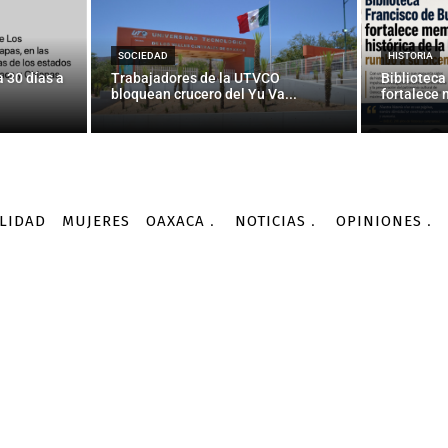
OAXACA
 se quita la ropa frente
SOCIEDAD
HISTORIA
 30 días a
Trabajadores de la UTVCO
Biblioteca
bloquean crucero del Yu Va...
fortalece 
-
Por
AGENCIA INFORMATIVA CONACYT
12/10/2015
LIDAD
MUJERES
OAXACA
NOTICIAS
OPINIONES