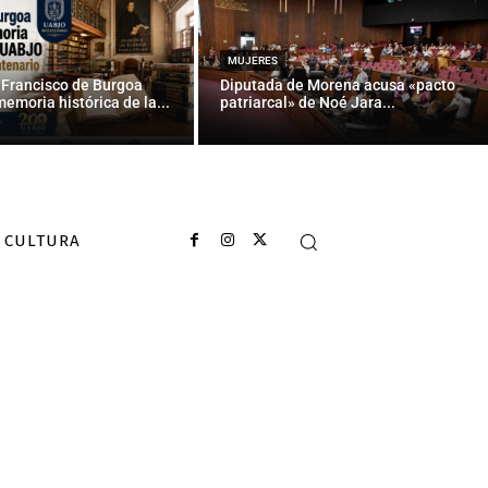
 a alumnos
MUJERES
 Francisco de Burgoa
Diputada de Morena acusa «pacto
memoria histórica de la...
patriarcal» de Noé Jara...
CULTURA