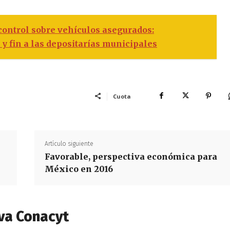
control sobre vehículos asegurados:
y fin a las depositarías municipales
Cuota
Artículo siguiente
Favorable, perspectiva económica para
México en 2016
va Conacyt