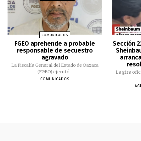
COMUNICADOS
FGEO aprehende a probable
Sección 2
responsable de secuestro
Sheinbau
agravado
arranc
reso
La Fiscalía General del Estado de Oaxaca
(FGEO) ejecutó...
La gira ofi
COMUNICADOS
AG