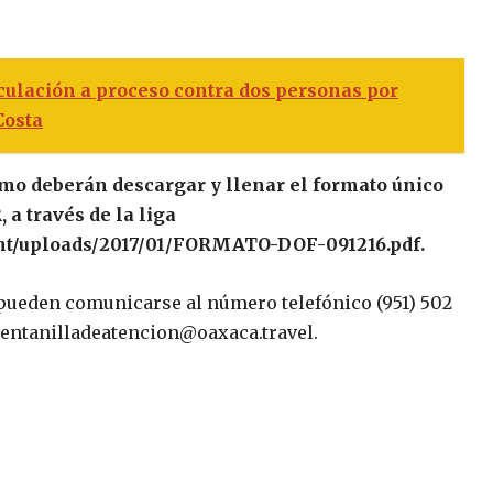
ulación a proceso contra dos personas por
Costa
smo deberán descargar y llenar el formato único
a través de la liga
nt/uploads/2017/01/FORMATO-DOF-091216.pdf.
 pueden comunicarse al número telefónico (951) 502
 ventanilladeatencion@oaxaca.travel.