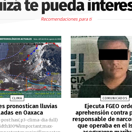
izá te pueda intere
Recomendaciones para ti
CLIMA
COMUNICADOS
es pronostican lluvias
Ejecuta FGEO ord
ladas en Oaxaca
aprehensión contra 
responsable de nar
-post:has(.p3-clima-dia-full)
que operaba en el I
width:100%!important;max-
aseguraron marih