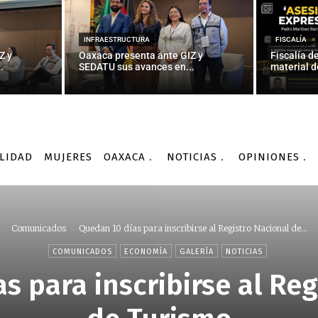
INFRAESTRUCTURA
FISCALÍA
Z y
Oaxaca presenta ante GIZ y
Fiscalía d
.
SEDATU sus avances en...
material d
LIDAD
MUJERES
OAXACA
NOTICIAS
OPINIONES
Comunicados
Quedan 10 días para inscribirse al Registro Nacional de...
COMUNICADOS
ECONOMÍA
GALERÍA
NOTICIAS
s para inscribirse al Reg