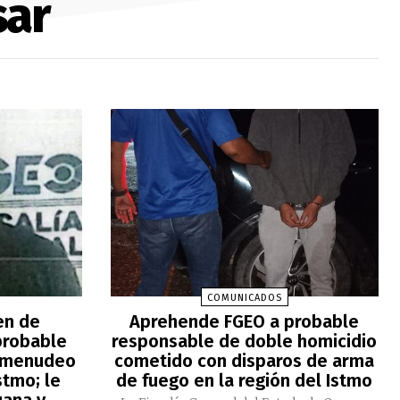
sar
COMUNICADOS
en de
Aprehende FGEO a probable
probable
responsable de doble homicidio
comenudeo
cometido con disparos de arma
stmo; le
de fuego en la región del Istmo
uana y