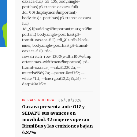
oaxaca-full) .tdi_105, body.single-
post:has(.p3-transit-oaxaca-full)
.tdi_90{display:none!important}
body.single-post:has(.p3-transit-oaxaca-
full)
.tdi_91{padding:0!important;margin:0!im
portant} body.single-post:has(.p3-
transit-oaxaca-full) .tdi_91>.tdb-block-
inner, body.single-post:has(.p3-transit-
oaxaca-full) .tdc-
row.stretch_row_1200{width:100%!imp
ortant;max-width:none!important} .p3-
transit-oaxaca{ --ink:#12202a; --
muted:#55697a; --paper:#eef3f2; --
white:#fff; --line:rgba(10,25,35,.14); --
deep:#0a1f2e; ...
INFRAESTRUCTURA
06/08/2026
Oaxaca presenta ante GIZ y
SEDATU sus avances en
movilidad: 32 mujeres operan
BinniBus y las emisiones bajan
6.87%