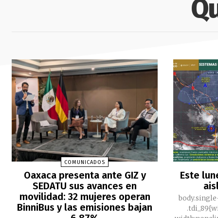
Qu
COMUNICADOS
Oaxaca presenta ante GIZ y
Este lun
SEDATU sus avances en
ais
movilidad: 32 mujeres operan
body.single
BinniBus y las emisiones bajan
.tdi_89{
6.87%