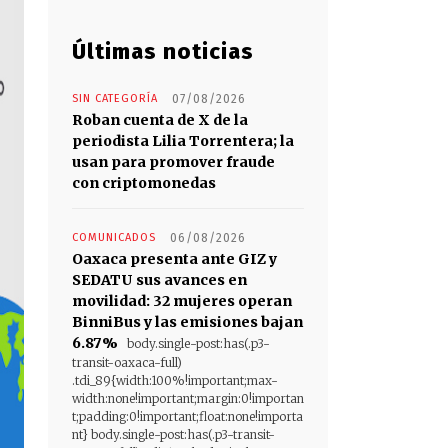
Últimas noticias
SIN CATEGORÍA
07/08/2026
Roban cuenta de X de la
periodista Lilia Torrentera; la
usan para promover fraude
con criptomonedas
COMUNICADOS
06/08/2026
Oaxaca presenta ante GIZ y
SEDATU sus avances en
movilidad: 32 mujeres operan
BinniBus y las emisiones bajan
6.87%
body.single-post:has(.p3-
transit-oaxaca-full)
.tdi_89{width:100%!important;max-
width:none!important;margin:0!importan
t;padding:0!important;float:none!importa
nt} body.single-post:has(.p3-transit-