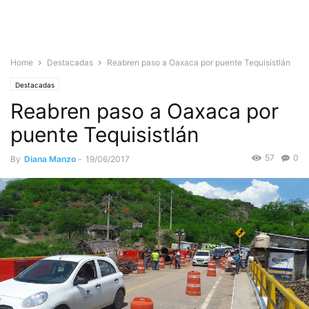
Home
Destacadas
Reabren paso a Oaxaca por puente Tequisistlán
Destacadas
Reabren paso a Oaxaca por
puente Tequisistlán
57
0
By
Diana Manzo
-
19/06/2017