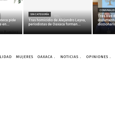
 se rezaga en la liga al 
Málaga — La Jornada
COMUNALID
SIN CATEGORÍA
Tras tres 
oteca pide
Tras homicidio de Alejandro Leyva,
documenta
 en...
periodistas de Oaxaca forman...
diccionario
-
Por
AGENCIA INFORMATIVA CONACYT
21/02/2016
LIDAD
MUJERES
OAXACA
NOTICIAS
OPINIONES