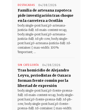
DESTACADAS
04/08/2026
Familia de artesana zapoteca
pide investigación tras choque
en la carretera a Ocotlán
body.single-post:has(.p3-artesana-
justicia-full) .td-main-content-wrap,
body.single-post:has(.p3-artesana-
justicia-full) .td-pb-row, body.single-
post:has(.p3-artesana-justicia-full) .td-
container { max-width: 100%
!important; ...
SIN CATEGORÍA
04/08/2026
Tras homicidio de Alejandro
Leyva, periodistas de Oaxaca
forman frente común por la
libertad de expresión
body.single-post:has(.p3-frente-prensa-
full) .td-main-content-wrap, body.single-
post:has(.p3-frente-prensa-full) .td-pb-
row, body.single-post:has(.p3-frente-
prensa-full) .td-container { max-width: