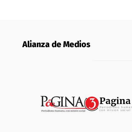
Alianza de Medios
Pagina
Periodismo huma
con mision social