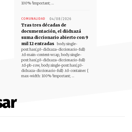
100% !important; ...
COMUNALIDAD
04/08/2026
Tras tres décadas de
documentación, el diidxazá
suma diccionario abierto con 9
mil 12 entradas
body.single-
post:has(.p3-didxaza-diccionario-full)
.td-main-content-wrap, body.single-
post:has(.p3-didxaza-diccionario-full)
.td-pb-row, body.single-post:has(.p3-
didxaza-diccionario-full) .td-container {
max-width: 100% !important; ...
sar