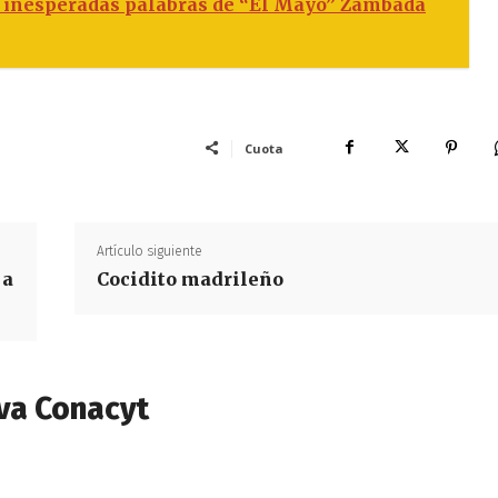
s inesperadas palabras de “El Mayo” Zambada
Cuota
Artículo siguiente
 a
Cocidito madrileño
va Conacyt