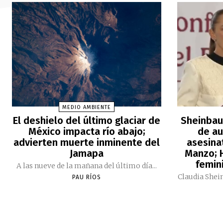
MEDIO AMBIENTE
El deshielo del último glaciar de
Sheinbau
México impacta río abajo;
de au
advierten muerte inminente del
asesina
Jamapa
Manzo; H
femini
A las nueve de la mañana del último día...
Claudia Shei
PAU RÍOS