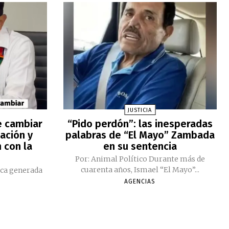
JUSTICIA
e cambiar
“Pido perdón”: las inesperadas
ación y
palabras de “El Mayo” Zambada
 con la
en su sentencia
Por: Animal Político Durante más de
cuarenta años, Ismael “El Mayo”...
ica generada
AGENCIAS