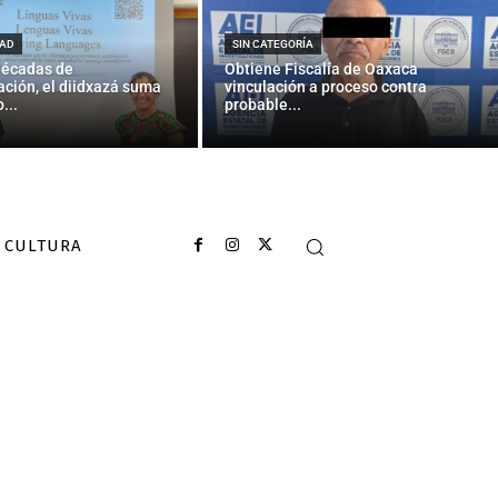
empatar ante
AD
SIN CATEGORÍA
décadas de
Obtiene Fiscalía de Oaxaca
ción, el diidxazá suma
vinculación a proceso contra
...
probable...
CULTURA