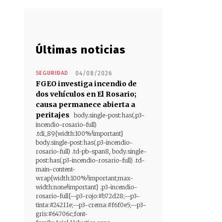
Últimas noticias
SEGURIDAD
04/08/2026
FGEO investiga incendio de
dos vehículos en El Rosario;
causa permanece abierta a
peritajes
body.single-post:has(.p3-
incendio-rosario-full)
.tdi_89{width:100%!important}
body.single-post:has(.p3-incendio-
rosario-full) .td-pb-span8, body.single-
post:has(.p3-incendio-rosario-full) .td-
main-content-
wrap{width:100%!important;max-
width:none!important} .p3-incendio-
rosario-full{--p3-rojo:#b72d28;--p3-
tinta:#24211e;--p3-crema:#f6f0e5;--p3-
gris:#64706c;font-