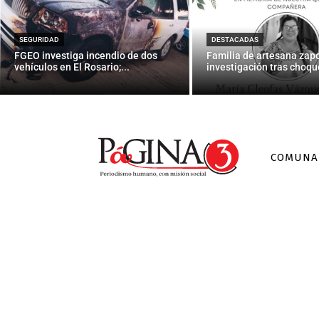
Real Madrid
SEGURIDAD
DESTACADAS
FGEO investiga incendio de dos
Familia de artesana zap
vehículos en El Rosario;...
investigación tras choque
COMUNA