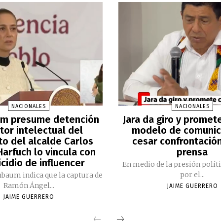
NACIONALES
NACIONALES
m presume detención
Jara da giro y promet
tor intelectual del
modelo de comunic
to del alcalde Carlos
cesar confrontación
arfuch lo vincula con
prensa
cidio de influencer
En medio de la presión polít
por el...
nbaum indica que la captura de
Ramón Ángel...
JAIME GUERRERO
JAIME GUERRERO