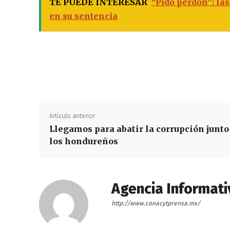
TE PUEDE INTERESAR
“Pido perdón”: la
en su sentencia
Artículo anterior
Llegamos para abatir la corrupción junto
los hondureños
Agencia Informati
http://www.conacytprensa.mx/