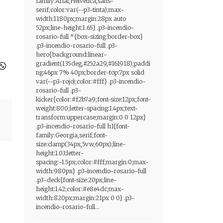
family:Arial,Helvetica,sans-
serif;color:var(--p3-tinta);max-
width:1180px;margin:28px auto
52px;line-height:1.65} .p3-incendio-
rosario-full *{box-sizing:border-box}
.p3-incendio-rosario-full .p3-
hero{background:linear-
gradient(135deg,#252a29,#161918);paddi
ng:46px 7% 40px;border-top:7px solid
var(--p3-rojo);color:#fff} .p3-incendio-
rosario-full .p3-
kicker{color:#f2b7a9;font-size:12px;font-
weight:800;letter-spacing:1.4px;text-
transform:uppercase;margin:0 0 12px}
.p3-incendio-rosario-full h1{font-
family:Georgia,serif;font-
size:clamp(34px,5vw,60px);line-
height:1.03;letter-
spacing:-1.5px;color:#fff;margin:0;max-
width:980px} .p3-incendio-rosario-full
.p3-deck{font-size:20px;line-
height:1.42;color:#e8e4dc;max-
width:820px;margin:21px 0 0} .p3-
incendio-rosario-full...