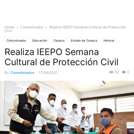
Home
Comunicados
Realiza IEEPO Semana Cultural de Protección
Civil
Comunicados
Educación
Oaxaca
Estado de Oaxaca
Historia
Realiza IEEPO Semana
Cultural de Protección Civil
52
0
By
Comunicados
-
17/09/2021