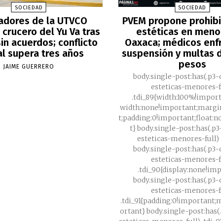
SOCIEDAD
SOCIEDAD
adores de la UTVCO
PVEM propone prohibir
crucero del Yu Va tras
estéticas en meno
in acuerdos; conflicto
Oaxaca; médicos enf
al supera tres años
suspensión y multas d
pesos
JAIME GUERRERO
body.single-post:has(.p3-
esteticas-menores-f
.tdi_89{width:100%!impor
width:none!important;margi
t;padding:0!important;float:
t} body.single-post:has(.p
esteticas-menores-full) .
body.single-post:has(.p3-
esteticas-menores-f
.tdi_90{display:none!im
body.single-post:has(.p3-
esteticas-menores-f
.tdi_91{padding:0!important
ortant} body.single-post:has(