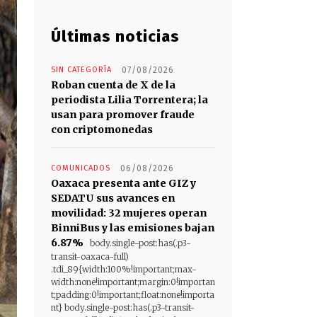
Últimas noticias
SIN CATEGORÍA
07/08/2026
Roban cuenta de X de la
periodista Lilia Torrentera; la
usan para promover fraude
con criptomonedas
COMUNICADOS
06/08/2026
Oaxaca presenta ante GIZ y
SEDATU sus avances en
movilidad: 32 mujeres operan
BinniBus y las emisiones bajan
6.87%
body.single-post:has(.p3-
transit-oaxaca-full)
.tdi_89{width:100%!important;max-
width:none!important;margin:0!importan
t;padding:0!important;float:none!importa
nt} body.single-post:has(.p3-transit-