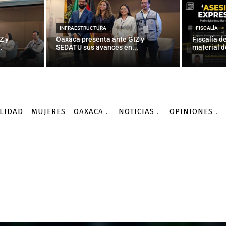
INFRAESTRUCTURA
FISCALÍA
Z y
Oaxaca presenta ante GIZ y
Fiscalía d
.
SEDATU sus avances en...
material d
LIDAD
MUJERES
OAXACA
NOTICIAS
OPINIONES