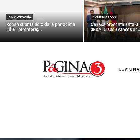
SIN CATEGORÍA
COMUNICADOS
Roban cuenta de X de la periodista
Oaxaca presenta ante GI
Lilia Torrentera;...
SEDATU sus avances en..
COMUNA