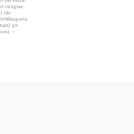
91>.tdb-block-
.p3-cirugias-
) .tdc-
100%!importa
} .p3-
es{ --