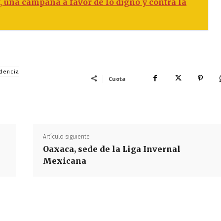
 una campaña a favor de lo digno y contra la
ndencia
Cuota
Artículo siguiente
Oaxaca, sede de la Liga Invernal
Mexicana