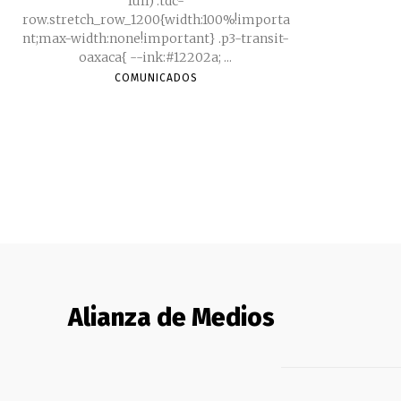
full) .tdc-
row.stretch_row_1200{width:100%!importa
nt;max-width:none!important} .p3-transit-
oaxaca{ --ink:#12202a; ...
COMUNICADOS