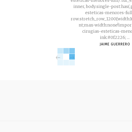
esteticas-menores-full) .tdi_
inner, body.single-post:has(
esteticas-menores-full
row.stretch_row_1200{width:
nt;max-width:none!important
cirugias-esteticas-menor
ink:#0f2226; ...
JAIME GUERRERO