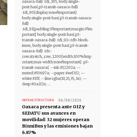
oaxaca-full) .tdi_105, body.single-
post:has(.p3-transit-oaxaca-full)
.tdi_90{display:none!important}
body.single-post:has(.p3-transit-oaxaca-
full)
.tdi_91{padding:0!important;margin:0!im
portant} body.single-post:has(.p3-
transit-oaxaca-full) .tdi_91>.tdb-block-
inner, body.single-post:has(.p3-transit-
oaxaca-full) .tdc-
row.stretch_row_1200{width:100%!imp
ortant;max-width:none!important} .p3-
transit-oaxaca{ --ink:#12202a; --
muted:#55697a; --paper:#eef3f2; --
white:#fff; --line:rgba(10,25,35,.14); --
deep:#0a1f2e; ...
INFRAESTRUCTURA
06/08/2026
Oaxaca presenta ante GIZ y
SEDATU sus avances en
movilidad: 32 mujeres operan
BinniBus y las emisiones bajan
6.87%