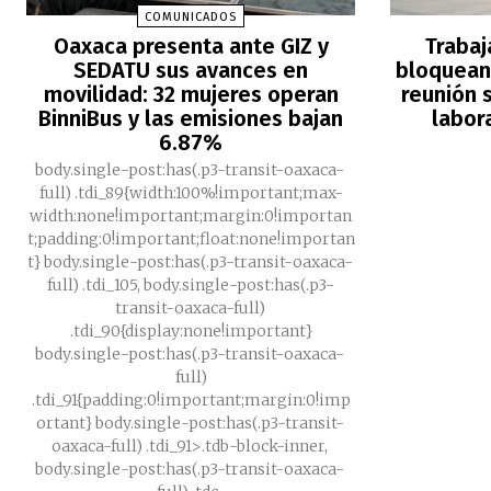
COMUNICADOS
Oaxaca presenta ante GIZ y
Trabaj
SEDATU sus avances en
bloquean 
movilidad: 32 mujeres operan
reunión s
BinniBus y las emisiones bajan
labor
6.87%
body.single-post:has(.p3-transit-oaxaca-
full) .tdi_89{width:100%!important;max-
width:none!important;margin:0!importan
t;padding:0!important;float:none!importan
t} body.single-post:has(.p3-transit-oaxaca-
full) .tdi_105, body.single-post:has(.p3-
transit-oaxaca-full)
.tdi_90{display:none!important}
body.single-post:has(.p3-transit-oaxaca-
full)
.tdi_91{padding:0!important;margin:0!imp
ortant} body.single-post:has(.p3-transit-
oaxaca-full) .tdi_91>.tdb-block-inner,
body.single-post:has(.p3-transit-oaxaca-