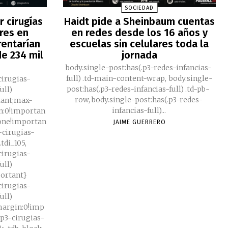
SOCIEDAD
 cirugías
Haidt pide a Sheinbaum cuentas
res en
en redes desde los 16 años y
rentarían
escuelas sin celulares toda la
e 234 mil
jornada
body.single-post:has(.p3-redes-infancias-
full) .td-main-content-wrap, body.single-
cirugias-
post:has(.p3-redes-infancias-full) .td-pb-
ull)
row, body.single-post:has(.p3-redes-
tant;max-
infancias-full)...
n:0!importan
none!importan
JAIME GUERRERO
3-cirugias-
tdi_105,
cirugias-
ull)
portant}
cirugias-
ull)
;margin:0!imp
.p3-cirugias-