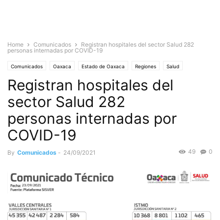
Home
Comunicados
Registran hospitales del sector Salud 282
personas internadas por COVID-19
Comunicados
Oaxaca
Estado de Oaxaca
Regiones
Salud
Registran hospitales del
Sociedad
sector Salud 282
personas internadas por
COVID-19
49
0
By
Comunicados
-
24/09/2021