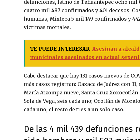
defunciones, Istmo de Tehuantepec ocho mil 
cuatro mil 487 confirmados y 401 decesos, Co
humanas, Mixteca 5 mil 149 confirmados y 442
víctimas mortales.
TE PUEDE INTERESAR
Asesinan a alcald
municipales asesinados en actual sexeni
Cabe destacar que hay 131 casos nuevos de COV
más casos registran: Oaxaca de Juárez con 31, 
María Atzompa nueve, Santa Cruz Xoxocotlán oc
Sola de Vega, seis cada uno; Ocotlán de Morelo
cada uno, el resto de tres a un solo caso.
De las 4 mil 439 defunciones r