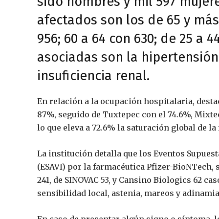
sido hombres y mil 597 mujer
afectados son los de 65 y más
956; 60 a 64 con 630; de 25 a 
asociadas son la hipertensión 
insuficiencia renal.
En relación a la ocupación hospitalaria, desta
87%, seguido de Tuxtepec con el 74.6%, Mixtec
lo que eleva a 72.6% la saturación global de la
La institución detalla que los Eventos Supues
(ESAVI) por la farmacéutica Pfizer-BioNTech, s
241, de SINOVAC 53, y Cansino Biologics 62 ca
sensibilidad local, astenia, mareos y adinam
En caso de presentar algún signo o síntoma, 