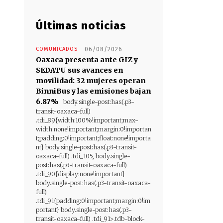
Últimas noticias
COMUNICADOS
06/08/2026
Oaxaca presenta ante GIZ y
SEDATU sus avances en
movilidad: 32 mujeres operan
BinniBus y las emisiones bajan
6.87%
body.single-post:has(.p3-
transit-oaxaca-full)
.tdi_89{width:100%!important;max-
width:none!important;margin:0!importan
t;padding:0!important;float:none!importa
nt} body.single-post:has(.p3-transit-
oaxaca-full) .tdi_105, body.single-
post:has(.p3-transit-oaxaca-full)
.tdi_90{display:none!important}
body.single-post:has(.p3-transit-oaxaca-
full)
.tdi_91{padding:0!important;margin:0!im
portant} body.single-post:has(.p3-
transit-oaxaca-full) .tdi_91>.tdb-block-