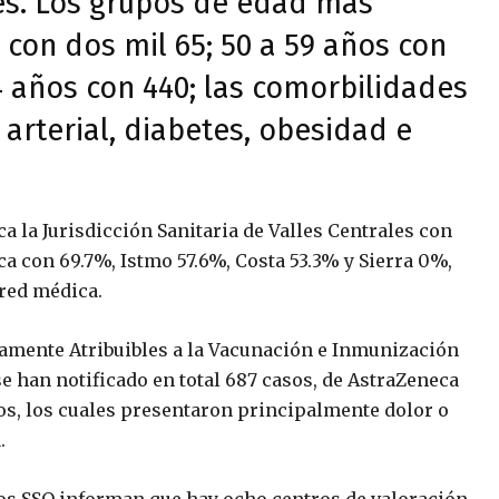
es. Los grupos de edad más
 con dos mil 65; 50 a 59 años con
44 años con 440; las comorbilidades
arterial, diabetes, obesidad e
ca la Jurisdicción Sanitaria de Valles Centrales con
a con 69.7%, Istmo 57.6%, Costa 53.3% y Sierra 0%,
 red médica.
tamente Atribuibles a la Vacunación e Inmunización
e han notificado en total 687 casos, de AstraZeneca
sos, los cuales presentaron principalmente dolor o
ia.
los SSO informan que hay ocho centros de valoración