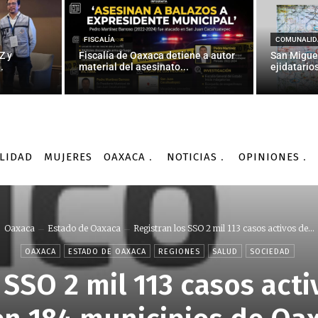
FISCALÍA
COMUNALID
Z y
Fiscalía de Oaxaca detiene a autor
San Migue
.
material del asesinato...
ejidatarios
LIDAD
MUJERES
OAXACA
NOTICIAS
OPINIONES
Oaxaca
Estado de Oaxaca
Registran los SSO 2 mil 113 casos activos de...
OAXACA
ESTADO DE OAXACA
REGIONES
SALUD
SOCIEDAD
 SSO 2 mil 113 casos act