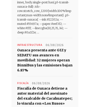
inner, body.single-post:has(.p3-transit-
oaxaca-full) .tdc-
row.stretch_row_1200{width:100%!imp
ortant;max-width:none!important} .p3-
transit-oaxaca{ --ink:#12202a; --
muted:#55697a; --paper:#eef3f2; --
white:#fff; --line:rgba(10,25,35,.14); --
deep:#0a1f2e; ...
INFRAESTRUCTURA
06/08/2026
Oaxaca presenta ante GIZ y
SEDATU sus avances en
movilidad: 32 mujeres operan
BinniBus y las emisiones bajan
6.87%
FISCALÍA
06/08/2026
Fiscalía de Oaxaca detiene a
autor material del asesinato
del exalcalde de Cacahuatepec;
lo vincula con «Los Rusos»