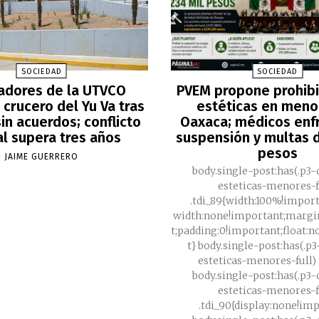
SOCIEDAD
SOCIEDAD
adores de la UTVCO
PVEM propone prohibir
crucero del Yu Va tras
estéticas en meno
in acuerdos; conflicto
Oaxaca; médicos enf
al supera tres años
suspensión y multas d
pesos
JAIME GUERRERO
body.single-post:has(.p3-
esteticas-menores-f
.tdi_89{width:100%!impor
width:none!important;margi
t;padding:0!important;float:
t} body.single-post:has(.p
esteticas-menores-full) .
body.single-post:has(.p3-
esteticas-menores-f
.tdi_90{display:none!im