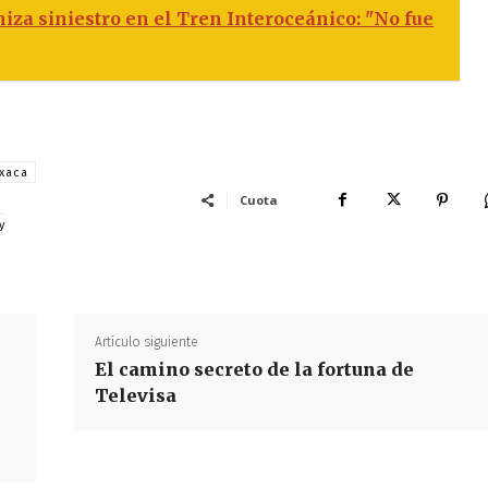
a siniestro en el Tren Interoceánico: "No fue
axaca
Cuota
y
Artículo siguiente
El camino secreto de la fortuna de
Televisa