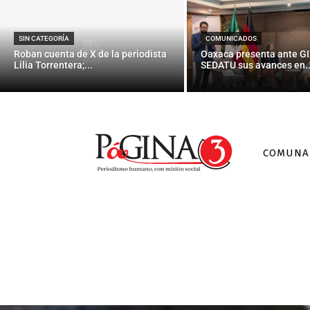
SIN CATEGORÍA
COMUNICADOS
Roban cuenta de X de la periodista
Oaxaca presenta ante GI
Lilia Torrentera;...
SEDATU sus avances en..
COMUNA