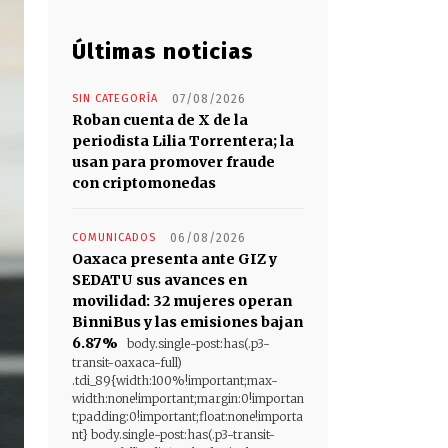
Últimas noticias
SIN CATEGORÍA
07/08/2026
Roban cuenta de X de la
periodista Lilia Torrentera; la
usan para promover fraude
con criptomonedas
COMUNICADOS
06/08/2026
Oaxaca presenta ante GIZ y
SEDATU sus avances en
movilidad: 32 mujeres operan
BinniBus y las emisiones bajan
6.87%
body.single-post:has(.p3-
transit-oaxaca-full)
.tdi_89{width:100%!important;max-
width:none!important;margin:0!importan
t;padding:0!important;float:none!importa
nt} body.single-post:has(.p3-transit-