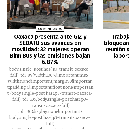
COMUNICADOS
Oaxaca presenta ante GIZ y
Trabaj
SEDATU sus avances en
bloquean 
movilidad: 32 mujeres operan
reunión s
BinniBus y las emisiones bajan
labor
6.87%
body.single-post:has(.p3-transit-oaxaca-
full) .tdi_89{width:100%!important;max-
width:none!important;margin:0!importan
t;padding:0!important;float:none!importan
t} body.single-post:has(.p3-transit-oaxaca-
full) .tdi_105, body.single-post:has(.p3-
transit-oaxaca-full)
.tdi_90{display:none!important}
body.single-post:has(.p3-transit-oaxaca-
full)