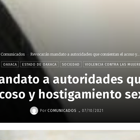
Comunicados
Revocarán mandato a autoridades que consientan el acoso y...
OAXACA
ESTADO DE OAXACA
SOCIEDAD
VIOLENCIA CONTRA LAS MUJER
andato a autoridades qu
acoso y hostigamiento se
-
Por
COMUNICADOS
07/10/2021