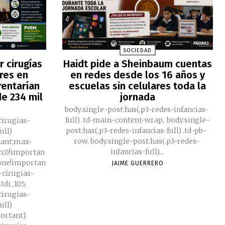
SOCIEDAD
 cirugías
Haidt pide a Sheinbaum cuentas
res en
en redes desde los 16 años y
rentarían
escuelas sin celulares toda la
e 234 mil
jornada
body.single-post:has(.p3-redes-infancias-
full) .td-main-content-wrap, body.single-
cirugias-
post:has(.p3-redes-infancias-full) .td-pb-
ull)
row, body.single-post:has(.p3-redes-
tant;max-
infancias-full)...
n:0!importan
none!importan
JAIME GUERRERO
3-cirugias-
tdi_105,
cirugias-
ull)
portant}