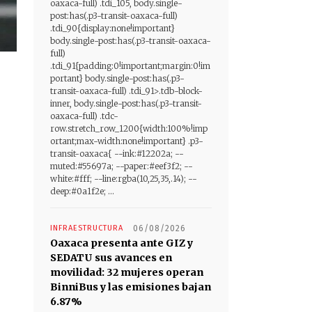
oaxaca-full) .tdi_105, body.single-
post:has(.p3-transit-oaxaca-full)
.tdi_90{display:none!important}
body.single-post:has(.p3-transit-oaxaca-
full)
.tdi_91{padding:0!important;margin:0!im
portant} body.single-post:has(.p3-
transit-oaxaca-full) .tdi_91>.tdb-block-
inner, body.single-post:has(.p3-transit-
oaxaca-full) .tdc-
row.stretch_row_1200{width:100%!imp
ortant;max-width:none!important} .p3-
transit-oaxaca{ --ink:#12202a; --
muted:#55697a; --paper:#eef3f2; --
white:#fff; --line:rgba(10,25,35,.14); --
deep:#0a1f2e; ...
INFRAESTRUCTURA
06/08/2026
Oaxaca presenta ante GIZ y
SEDATU sus avances en
movilidad: 32 mujeres operan
BinniBus y las emisiones bajan
6.87%