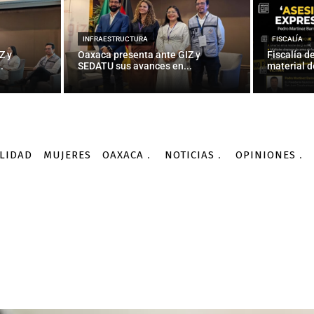
INFRAESTRUCTURA
FISCALÍA
Z y
Oaxaca presenta ante GIZ y
Fiscalía d
.
SEDATU sus avances en...
material d
LIDAD
MUJERES
OAXACA
NOTICIAS
OPINIONES