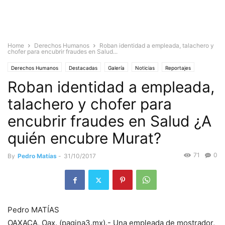
Home
Derechos Humanos
Roban identidad a empleada, talachero y
chofer para encubrir fraudes en Salud...
Derechos Humanos
Destacadas
Galería
Noticias
Reportajes
Roban identidad a empleada,
Sociedad
talachero y chofer para
encubrir fraudes en Salud ¿A
quién encubre Murat?
71
0
By
Pedro Matías
-
31/10/2017
Pedro MATÍAS
OAXACA, Oax. (pagina3.mx).- Una empleada de mostrador,