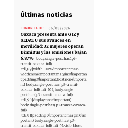
Últimas noticias
COMUNICADOS
06/08/2026
Oaxaca presenta ante GIZ y
SEDATU sus avances en
movilidad: 32 mujeres operan
BinniBus y las emisiones bajan
6.87%
body.single-post:has(.p3-
transit-oaxaca-full)
.tdi_89{width:100%!important;max-
width:none!important;margin:0!importan
t;padding:0!important;float:none!importa
nt} body.single-post:has(.p3-transit-
oaxaca-full) .tdi_105, body.single-
post:has(.p3-transit-oaxaca-full)
.tdi_90{display:none!important}
body.single-post:has(.p3-transit-oaxaca-
full)
.tdi_91{padding:0!important;margin:0!im
portant} body.single-post:has(.p3-
transit-oaxaca-full) .tdi_91>.tdb-block-