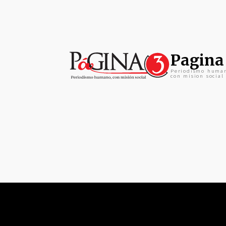
Pagina
Periodismo huma
con mision social