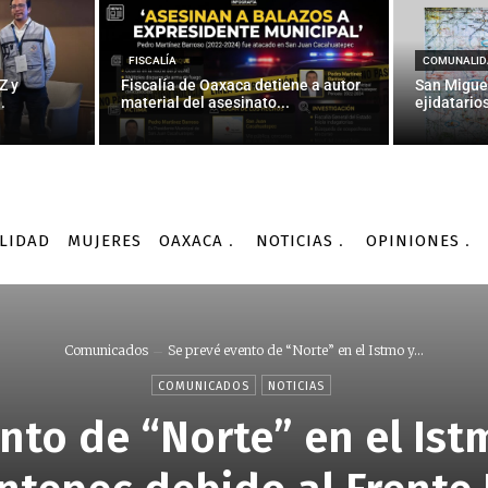
FISCALÍA
COMUNALID
Z y
Fiscalía de Oaxaca detiene a autor
San Migue
.
material del asesinato...
ejidatarios
LIDAD
MUJERES
OAXACA
NOTICIAS
OPINIONES
Comunicados
Se prevé evento de “Norte” en el Istmo y...
COMUNICADOS
NOTICIAS
nto de “Norte” en el Ist