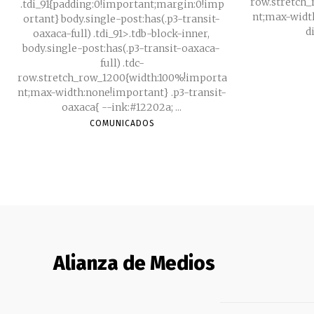
row.stretch
.tdi_91{padding:0!important;margin:0!imp
nt;max-width:no
ortant} body.single-post:has(.p3-transit-
oaxaca-full) .tdi_91>.tdb-block-inner,
body.single-post:has(.p3-transit-oaxaca-
full) .tdc-
row.stretch_row_1200{width:100%!importa
nt;max-width:none!important} .p3-transit-
oaxaca{ --ink:#12202a; ...
COMUNICADOS
Alianza de Medios