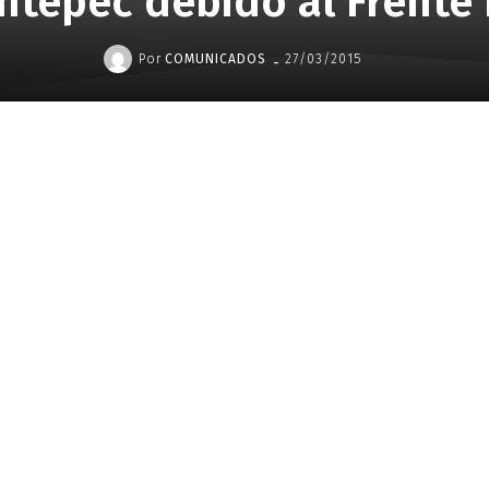
tepec debido al Frente 
-
Por
COMUNICADOS
27/03/2015