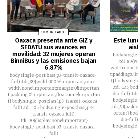
COMUNICADOS
Oaxaca presenta ante GIZ y
Este lun
SEDATU sus avances en
ais
movilidad: 32 mujeres operan
body.single
BinniBus y las emisiones bajan
.tdi_89{
6.87%
width:none!
t;padding:0!
body.single-post:has(.p3-transit-oaxaca-
t} body.singl
full) .tdi_89{width:100%!important;max-
.tdi_105, b
width:none!important;margin:0!importan
dia-full) .t
t;padding:0!important;float:none!importan
body.single
t} body.single-post:has(.p3-transit-oaxaca-
.tdi_91{padd
full) .tdi_105, body.single-post:has(.p3-
ortant} bod
transit-oaxaca-full)
dia-full
.tdi_90{display:none!important}
body.single
body.single-post:has(.p3-transit-oaxaca-
full)