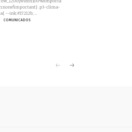
_row_1200{width:100%!importa
ne!important} .p3-clima-
dia{ --ink:#17212b; ...
COMUNICADOS