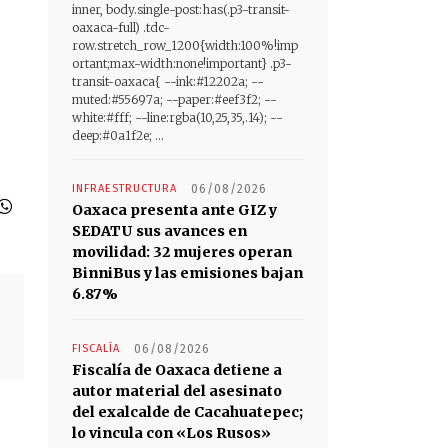
inner, body.single-post:has(.p3-transit-
oaxaca-full) .tdc-
row.stretch_row_1200{width:100%!imp
ortant;max-width:none!important} .p3-
transit-oaxaca{ --ink:#12202a; --
muted:#55697a; --paper:#eef3f2; --
white:#fff; --line:rgba(10,25,35,.14); --
deep:#0a1f2e; ...
INFRAESTRUCTURA
06/08/2026
Oaxaca presenta ante GIZ y
SEDATU sus avances en
movilidad: 32 mujeres operan
BinniBus y las emisiones bajan
6.87%
FISCALÍA
06/08/2026
Fiscalía de Oaxaca detiene a
autor material del asesinato
del exalcalde de Cacahuatepec;
lo vincula con «Los Rusos»