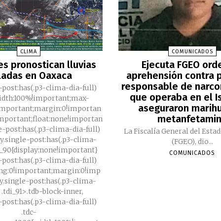
CLIMA
COMUNICADOS
es pronostican lluvias
Ejecuta FGEO ord
ladas en Oaxaca
aprehensión contra 
responsable de nar
-post:has(.p3-clima-dia-full)
que operaba en el I
width:100%!important;max-
aseguraron marih
important;margin:0!importan
metanfetami
important;float:none!importan
e-post:has(.p3-clima-dia-full)
La Fiscalía General del Esta
ody.single-post:has(.p3-clima-
(FGEO), dio...
di_90{display:none!important}
COMUNICADOS
-post:has(.p3-clima-dia-full)
ing:0!important;margin:0!imp
y.single-post:has(.p3-clima-
) .tdi_91>.tdb-block-inner,
-post:has(.p3-clima-dia-full)
.tdc-