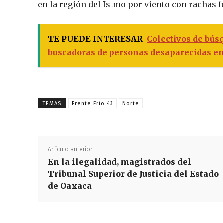
en la región del Istmo por viento con rachas f
TE PUEDE INTERESAR
Colectivos de bús
buscadoras de personas desaparecidas en
TEMAS
Frente Frío 43
Norte
Artículo anterior
En la ilegalidad, magistrados del
Tribunal Superior de Justicia del Estado
de Oaxaca