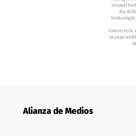
ortant} bod
dia-full
body.single
row.stretch
nt;max-width:no
Alianza de Medios