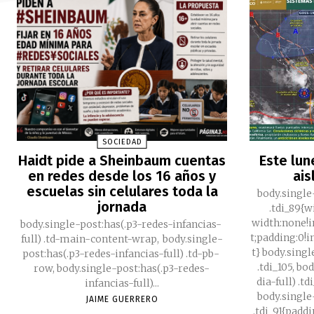
SOCIEDAD
Haidt pide a Sheinbaum cuentas
Este lun
en redes desde los 16 años y
ais
escuelas sin celulares toda la
body.single
jornada
.tdi_89{
width:none!
body.single-post:has(.p3-redes-infancias-
t;padding:0!
full) .td-main-content-wrap, body.single-
t} body.singl
post:has(.p3-redes-infancias-full) .td-pb-
.tdi_105, b
row, body.single-post:has(.p3-redes-
dia-full) .t
infancias-full)...
body.single
JAIME GUERRERO
.tdi_91{padd