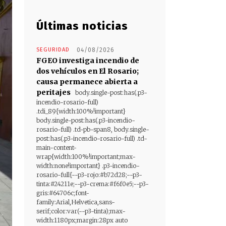
Últimas noticias
SEGURIDAD
04/08/2026
FGEO investiga incendio de
dos vehículos en El Rosario;
causa permanece abierta a
peritajes
body.single-post:has(.p3-
incendio-rosario-full)
.tdi_89{width:100%!important}
body.single-post:has(.p3-incendio-
rosario-full) .td-pb-span8, body.single-
post:has(.p3-incendio-rosario-full) .td-
main-content-
wrap{width:100%!important;max-
width:none!important} .p3-incendio-
rosario-full{--p3-rojo:#b72d28;--p3-
tinta:#24211e;--p3-crema:#f6f0e5;--p3-
gris:#64706c;font-
family:Arial,Helvetica,sans-
serif;color:var(--p3-tinta);max-
width:1180px;margin:28px auto