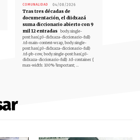
COMUNALIDAD
04/08/2026
Tras tres décadas de
documentación, el diidxazá
suma diccionario abierto con 9
mil 12 entradas
body.single-
post:has(.p3-didxaza-diccionario-full)
.td-main-content-wrap, body.single-
post:has(.p3-didxaza-diccionario-full)
.td-pb-row, body.single-post:has(.p3-
didxaza-diccionario-full) .td-container {
max-width: 100% !important; ...
sar