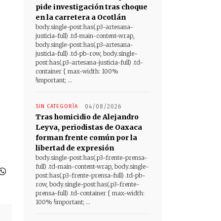
pide investigación tras choque
en la carretera a Ocotlán
body.single-post:has(.p3-artesana-
justicia-full) .td-main-content-wrap,
body.single-post:has(.p3-artesana-
justicia-full) .td-pb-row, body.single-
post:has(.p3-artesana-justicia-full) .td-
container { max-width: 100%
!important; ...
SIN CATEGORÍA
04/08/2026
Tras homicidio de Alejandro
Leyva, periodistas de Oaxaca
forman frente común por la
libertad de expresión
body.single-post:has(.p3-frente-prensa-
full) .td-main-content-wrap, body.single-
post:has(.p3-frente-prensa-full) .td-pb-
row, body.single-post:has(.p3-frente-
prensa-full) .td-container { max-width:
100% !important; ...