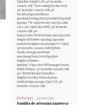
52px;line-height:1.65} .p3-incendio-
rosario-full *{box-sizing:border-box}
.p3-incendio-rosario-full .p3-
hero{background:linear-
gradient(135deg,#252a29,#161918);paddi
ng:46px 7% 40px;border-top:7px solid
var(--p3-rojo);color:#fff} .p3-incendio-
rosario-full .p3-
kicker{color:#f2b7a9;font-size:12px;font-
weight:800;letter-spacing:1.4px;text-
transform:uppercase;margin:0 0 12px}
.p3-incendio-rosario-full h1{font-
family:Georgia,serif;font-
size:clamp(34px,5vw,60px);line-
height:1.03;letter-
spacing:-1.5px;color:#fff;margin:0;max-
width:980px} .p3-incendio-rosario-full
.p3-deck{font-size:20px;line-
height:1.42;color:#e8e4dc;max-
width:820px;margin:21px 0 0} .p3-
incendio-rosario-full...
DESTACADAS
04/08/2026
Familia de artesana zapoteca