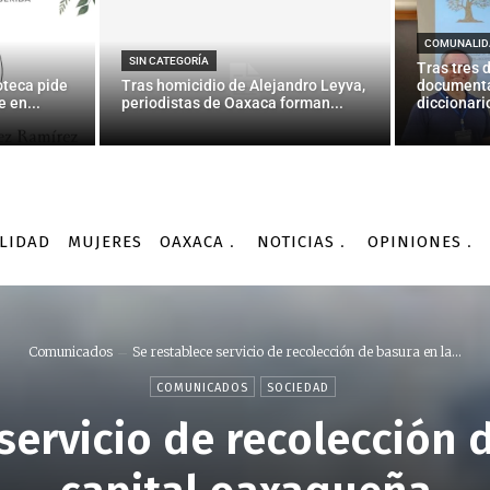
COMUNALID
SIN CATEGORÍA
Tras tres 
oteca pide
Tras homicidio de Alejandro Leyva,
documenta
 en...
periodistas de Oaxaca forman...
diccionario
LIDAD
MUJERES
OAXACA
NOTICIAS
OPINIONES
Comunicados
Se restablece servicio de recolección de basura en la...
COMUNICADOS
SOCIEDAD
servicio de recolección 