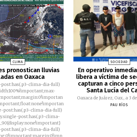
CLIMA
SOCIEDAD
es pronostican lluvias
En operativo inmedia
ladas en Oaxaca
libera a víctima de s
capturan a cinco per
-post:has(.p3-clima-dia-full)
Santa Lucía del C
width:100%!important;max-
important;margin:0!importan
Oaxaca de Juárez, Oax., a 3 de
important;float:none!importan
PAU RÍOS
e-post:has(.p3-clima-dia-full)
ody.single-post:has(.p3-clima-
di_90{display:none!important}
-post:has(.p3-clima-dia-full)
ing:0!important;margin:0!imp