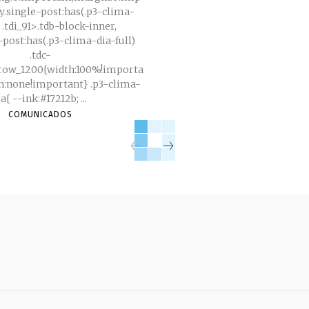
y.single-post:has(.p3-clima-
) .tdi_91>.tdb-block-inner,
-post:has(.p3-clima-dia-full)
.tdc-
_row_1200{width:100%!importa
ne!important} .p3-clima-
dia{ --ink:#17212b; ...
COMUNICADOS