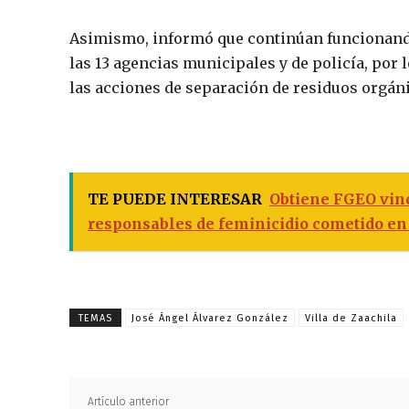
Asimismo, informó que continúan funcionando 
las 13 agencias municipales y de policía, por
las acciones de separación de residuos orgáni
TE PUEDE INTERESAR
Obtiene FGEO vinc
responsables de feminicidio cometido en
TEMAS
José Ángel Álvarez González
Villa de Zaachila
Artículo anterior