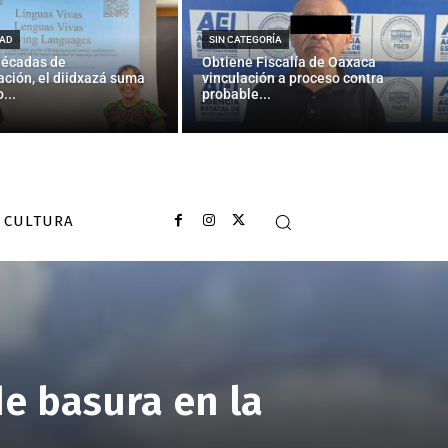
AD
SIN CATEGORÍA
décadas de
Obtiene Fiscalía de Oaxaca
ción, el diidxazá suma
vinculación a proceso contra
...
probable...
CULTURA
de basura en la