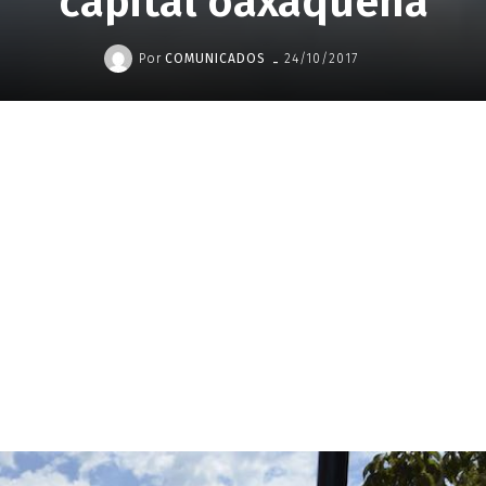
capital oaxaqueña
-
Por
COMUNICADOS
24/10/2017