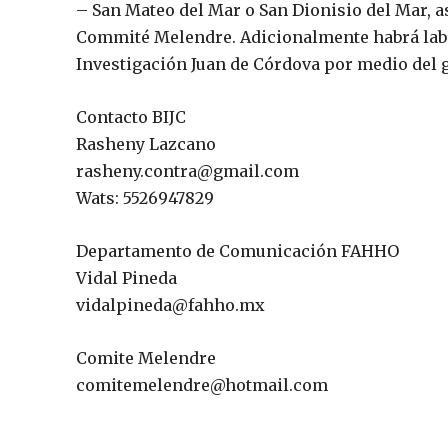
– San Mateo del Mar o San Dionisio del Mar, a
Commité Melendre. Adicionalmente habrá labo
Investigación Juan de Córdova por medio del
Contacto BIJC
Rasheny Lazcano
rasheny.contra@gmail.com
Wats: 5526947829
Departamento de Comunicación FAHHO
Vidal Pineda
vidalpineda@fahho.mx
Comite Melendre
comitemelendre@hotmail.com