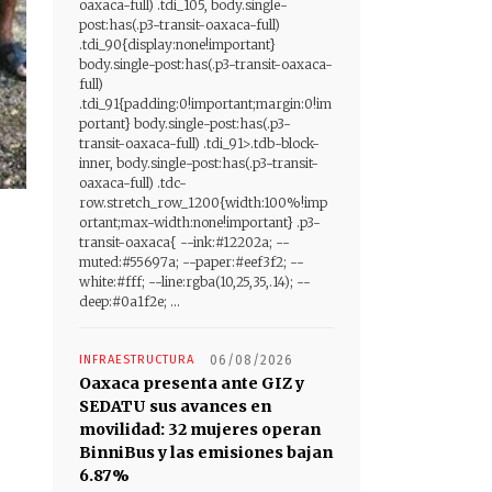
oaxaca-full) .tdi_105, body.single-
post:has(.p3-transit-oaxaca-full)
.tdi_90{display:none!important}
body.single-post:has(.p3-transit-oaxaca-
full)
.tdi_91{padding:0!important;margin:0!im
portant} body.single-post:has(.p3-
transit-oaxaca-full) .tdi_91>.tdb-block-
inner, body.single-post:has(.p3-transit-
oaxaca-full) .tdc-
row.stretch_row_1200{width:100%!imp
ortant;max-width:none!important} .p3-
transit-oaxaca{ --ink:#12202a; --
muted:#55697a; --paper:#eef3f2; --
white:#fff; --line:rgba(10,25,35,.14); --
deep:#0a1f2e; ...
INFRAESTRUCTURA
06/08/2026
Oaxaca presenta ante GIZ y
SEDATU sus avances en
movilidad: 32 mujeres operan
BinniBus y las emisiones bajan
6.87%