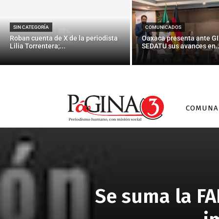
SIN CATEGORÍA
COMUNICADOS
Roban cuenta de X de la periodista
Oaxaca presenta ante GI
Lilia Torrentera;...
SEDATU sus avances en..
COMUNA
Se suma la F