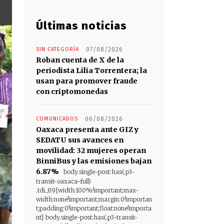
Últimas noticias
SIN CATEGORÍA
07/08/2026
Roban cuenta de X de la
periodista Lilia Torrentera; la
usan para promover fraude
con criptomonedas
COMUNICADOS
06/08/2026
Oaxaca presenta ante GIZ y
SEDATU sus avances en
movilidad: 32 mujeres operan
BinniBus y las emisiones bajan
6.87%
body.single-post:has(.p3-
transit-oaxaca-full)
.tdi_89{width:100%!important;max-
width:none!important;margin:0!importan
t;padding:0!important;float:none!importa
nt} body.single-post:has(.p3-transit-