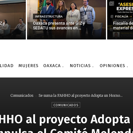
INFRAESTRUCTURA
FISCALÍA
Z y
Oaxaca presenta ante GIZ y
Fiscalía d
.
SEDATU sus avances en...
material d
LIDAD
MUJERES
OAXACA
NOTICIAS
OPINIONES
Comunicados
Se suma la FAHHO al proyecto Adopta un Horno...
COMUNICADOS
AHHO al proyecto Adopta