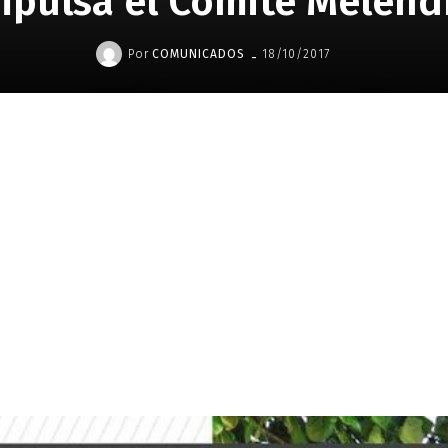
mpulsa el Comité Melend
-
Por
COMUNICADOS
18/10/2017