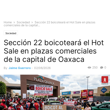
Home
Sociedad
Sección 22 boicoteará el Hot Sale en plazas
comerciales de la capital...
Sociedad
Sección 22 boicoteará el Hot
Sale en plazas comerciales
de la capital de Oaxaca
250
0
By
Jaime Guerrero
-
02/06/2026