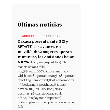
Últimas noticias
COMUNICADOS
06/08/2026
Oaxaca presenta ante GIZ y
SEDATU sus avances en
movilidad: 32 mujeres operan
BinniBus y las emisiones bajan
6.87%
body.single-post:has(.p3-
transit-oaxaca-full)
.tdi_89{width:100%!important;max-
width:none!important;margin:0!importan
t;padding:0!important;float:none!importa
nt} body.single-post:has(.p3-transit-
oaxaca-full) .tdi_105, body.single-
post:has(.p3-transit-oaxaca-full)
.tdi_90{display:none!important}
body.single-post:has(.p3-transit-oaxaca-
full)