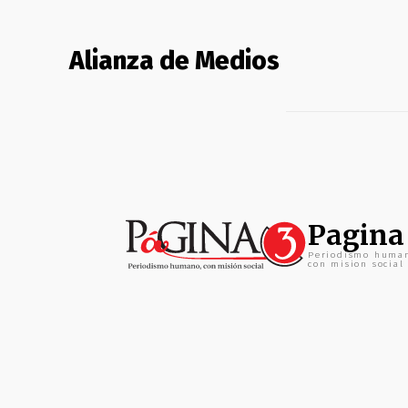
Alianza de Medios
Pagina
Periodismo huma
con mision social