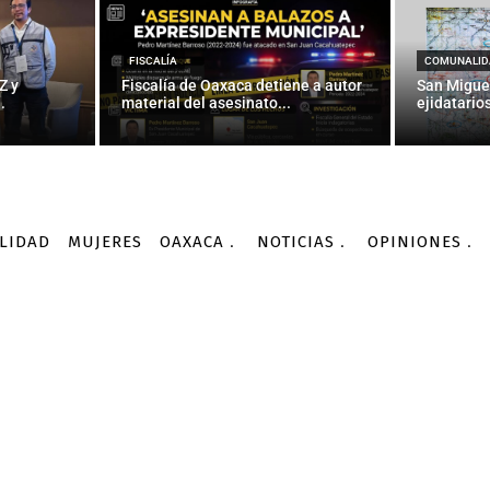
3 al 10 de octubre: 11 li
semana
FISCALÍA
COMUNALID
Z y
Fiscalía de Oaxaca detiene a autor
San Migue
.
material del asesinato...
ejidatarios
-
Por
AGENCIA INFORMATIVA CONACYT
09/10/2015
LIDAD
MUJERES
OAXACA
NOTICIAS
OPINIONES