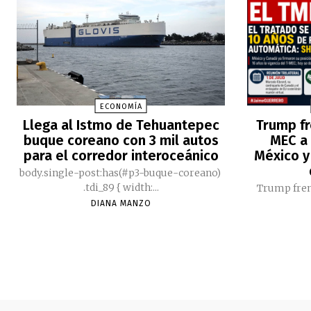
ECONOMÍA
Llega al Istmo de Tehuantepec
Trump fr
buque coreano con 3 mil autos
MEC a 
para el corredor interoceánico
México y
body.single-post:has(#p3-buque-coreano)
.tdi_89 { width:...
Trump fren
DIANA MANZO