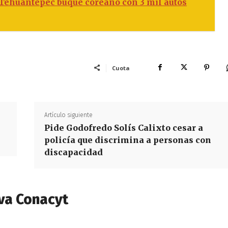
 Tehuantepec buque coreano con 3 mil autos
Cuota
Artículo siguiente
Pide Godofredo Solís Calixto cesar a
policía que discrimina a personas con
discapacidad
va Conacyt