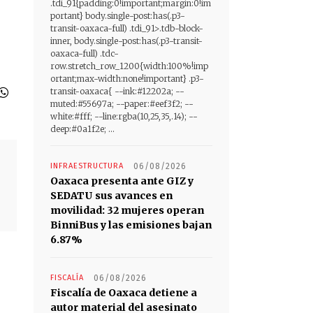
.tdi_91{padding:0!important;margin:0!im
portant} body.single-post:has(.p3-
transit-oaxaca-full) .tdi_91>.tdb-block-
inner, body.single-post:has(.p3-transit-
oaxaca-full) .tdc-
row.stretch_row_1200{width:100%!imp
ortant;max-width:none!important} .p3-
transit-oaxaca{ --ink:#12202a; --
muted:#55697a; --paper:#eef3f2; --
white:#fff; --line:rgba(10,25,35,.14); --
deep:#0a1f2e; ...
INFRAESTRUCTURA
06/08/2026
Oaxaca presenta ante GIZ y
SEDATU sus avances en
movilidad: 32 mujeres operan
BinniBus y las emisiones bajan
6.87%
FISCALÍA
06/08/2026
Fiscalía de Oaxaca detiene a
autor material del asesinato