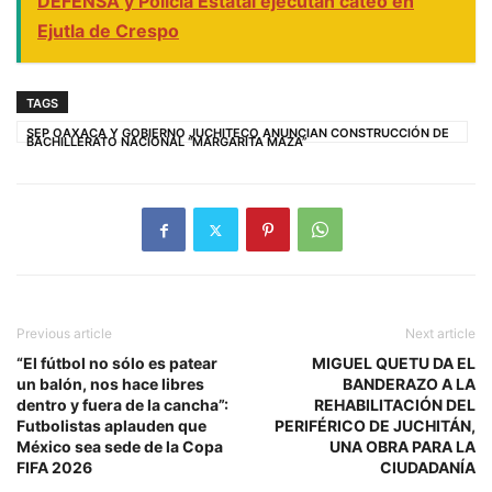
DEFENSA y Policía Estatal ejecutan cateo en
Ejutla de Crespo
TAGS
SEP OAXACA Y GOBIERNO JUCHITECO ANUNCIAN CONSTRUCCIÓN DE
BACHILLERATO NACIONAL “MARGARITA MAZA”
Previous article
Next article
“El fútbol no sólo es patear
MIGUEL QUETU DA EL
un balón, nos hace libres
BANDERAZO A LA
dentro y fuera de la cancha”:
REHABILITACIÓN DEL
Futbolistas aplauden que
PERIFÉRICO DE JUCHITÁN,
México sea sede de la Copa
UNA OBRA PARA LA
FIFA 2026
CIUDADANÍA