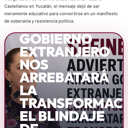
Castellanos en Yucatán, el mensaje dejó de ser
MENSAJE A LA NACIÓN
meramente educativo para convertirse en un manifiesto
«NINGÚN
de soberanía y resistencia política.
GOBIERNO
EXTRANJERO
NOS
ARREBATARÁ
LA
TRANSFORMACI
EL BLINDAJE