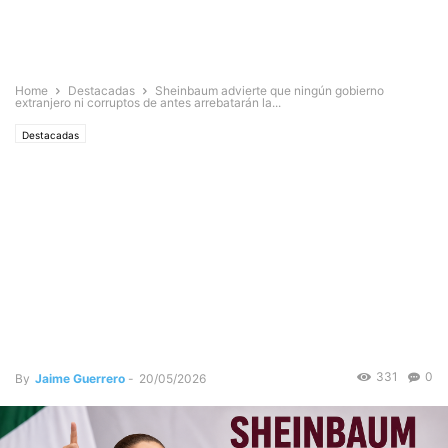
Home
Destacadas
Sheinbaum advierte que ningún gobierno
extranjero ni corruptos de antes arrebatarán la...
Destacadas
SHEINBAUM ADVIERTE QUE
NINGÚN GOBIERNO
EXTRANJERO NI CORRUPTOS
DE ANTES ARREBATARÁN LA
TRANSFORMACIÓN AL
PUEBLO DE MÉXICO
331
0
By
Jaime Guerrero
-
20/05/2026