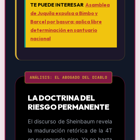
TE PUEDE INTERESAR
Asamblea
de Juquila expulsa a Bimbo y
Barcel por basura; aplica libre
determinación en santuario
nacional
ANÁLISIS: EL ABOGADO DEL DIABLO
LA DOCTRINA DEL
RIESGO PERMANENTE
El discurso de Sheinbaum revela
la maduración retórica de la 4T
en su segundo piso. Ya no basta