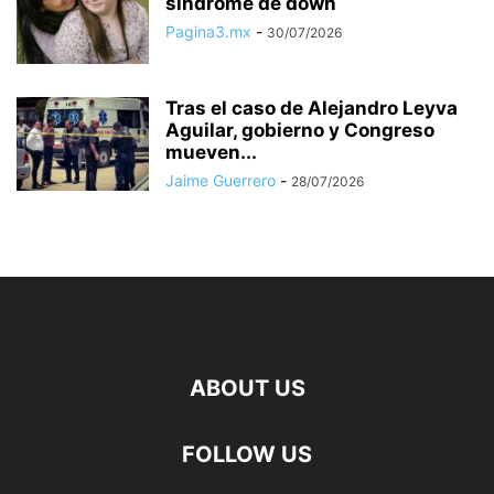
síndrome de down
Pagina3.mx
-
30/07/2026
Tras el caso de Alejandro Leyva
Aguilar, gobierno y Congreso
mueven...
Jaime Guerrero
-
28/07/2026
ABOUT US
FOLLOW US