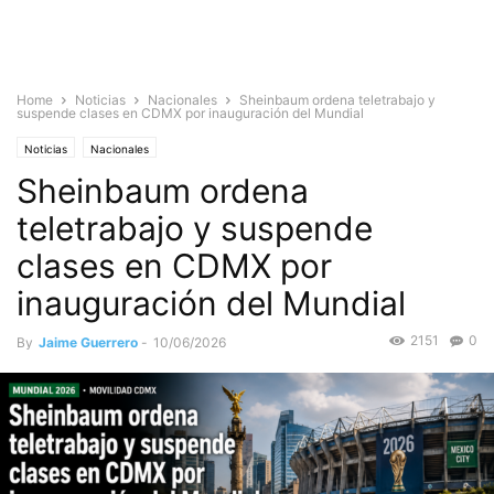
Home
Noticias
Nacionales
Sheinbaum ordena teletrabajo y
suspende clases en CDMX por inauguración del Mundial
Noticias
Nacionales
Sheinbaum ordena
teletrabajo y suspende
clases en CDMX por
inauguración del Mundial
2151
0
By
Jaime Guerrero
-
10/06/2026