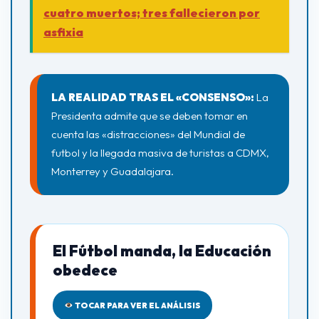
cuatro muertos; tres fallecieron por
asfixia
LA REALIDAD TRAS EL «CONSENSO»:
La
Presidenta admite que se deben tomar en
cuenta las «distracciones» del Mundial de
futbol y la llegada masiva de turistas a CDMX,
Monterrey y Guadalajara.
El Fútbol manda, la Educación
obedece
TOCAR PARA VER EL ANÁLISIS