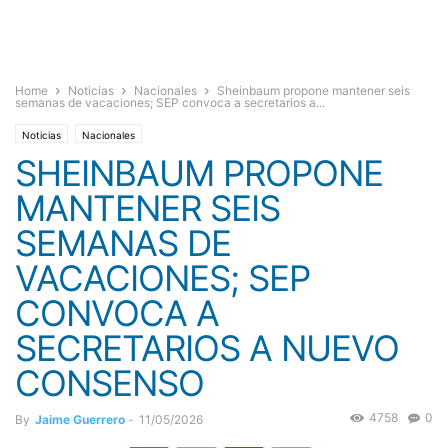
Home
Noticias
Nacionales
Sheinbaum propone mantener seis
semanas de vacaciones; SEP convoca a secretarios a...
Noticias
Nacionales
SHEINBAUM PROPONE
MANTENER SEIS
SEMANAS DE
VACACIONES; SEP
CONVOCA A
SECRETARIOS A NUEVO
CONSENSO
4758
0
By
Jaime Guerrero
-
11/05/2026