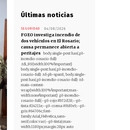
Últimas noticias
SEGURIDAD
04/08/2026
FGEO investiga incendio de
dos vehículos en El Rosario;
causa permanece abierta a
peritajes
body.single-post:has(.p3-
incendio-rosario-full)
.tdi_89{width:100%!important}
body.single-post:has(.p3-incendio-
rosario-full) .td-pb-span8, body.single-
post:has(.p3-incendio-rosario-full) .td-
main-content-
wrap{width:100%!important;max-
width:none!important} .p3-incendio-
rosario-full{--p3-rojo:#b72d28;--p3-
tinta:#24211e;--p3-crema:#f6f0e5;--p3-
gris:#64706c;font-
family:Arial,Helvetica,sans-
serif;color:var(--p3-tinta);max-
width:1180px;margin:28px auto