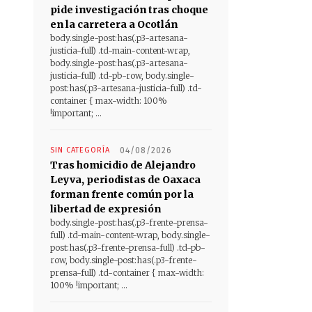
pide investigación tras choque
en la carretera a Ocotlán
body.single-post:has(.p3-artesana-
justicia-full) .td-main-content-wrap,
body.single-post:has(.p3-artesana-
justicia-full) .td-pb-row, body.single-
post:has(.p3-artesana-justicia-full) .td-
container { max-width: 100%
!important; ...
SIN CATEGORÍA
04/08/2026
Tras homicidio de Alejandro
Leyva, periodistas de Oaxaca
forman frente común por la
libertad de expresión
body.single-post:has(.p3-frente-prensa-
full) .td-main-content-wrap, body.single-
post:has(.p3-frente-prensa-full) .td-pb-
row, body.single-post:has(.p3-frente-
prensa-full) .td-container { max-width:
100% !important; ...