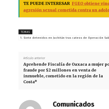
TE PUEDE INTERESAR
FGEO obtiene vinc
agresión sexual cometida contra un adol
TEMAS
1. Siete detenidos en Juchitán tras cateos de Operación Sa
Artículo anterior
Aprehende Fiscalía de Oaxaca a mujer p
fraude por $2 millones en venta de
inmueble, cometido en la región de la
Costa*
Comunicados