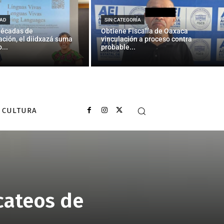
AD
SIN CATEGORÍA
décadas de
Obtiene Fiscalía de Oaxaca
ción, el diidxazá suma
vinculación a proceso contra
...
probable...
CULTURA
cateos de