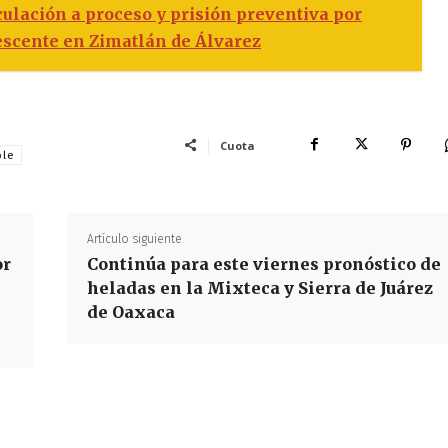
ulación a proceso y prisión preventiva por
escente en Zimatlán de Álvarez
Cuota
ble
Artículo siguiente
or
Continúa para este viernes pronóstico de
heladas en la Mixteca y Sierra de Juárez
de Oaxaca