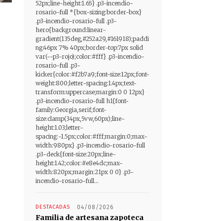
52px;line-height:1.65} .p3-incendio-
rosario-full *{box-sizing:border-box}
.p3-incendio-rosario-full .p3-
hero{background:linear-
gradient(135deg,#252a29,#161918);paddi
ng:46px 7% 40px;border-top:7px solid
var(--p3-rojo);color:#fff} .p3-incendio-
rosario-full .p3-
kicker{color:#f2b7a9;font-size:12px;font-
weight:800;letter-spacing:1.4px;text-
transform:uppercase;margin:0 0 12px}
.p3-incendio-rosario-full h1{font-
family:Georgia,serif;font-
size:clamp(34px,5vw,60px);line-
height:1.03;letter-
spacing:-1.5px;color:#fff;margin:0;max-
width:980px} .p3-incendio-rosario-full
.p3-deck{font-size:20px;line-
height:1.42;color:#e8e4dc;max-
width:820px;margin:21px 0 0} .p3-
incendio-rosario-full...
DESTACADAS
04/08/2026
Familia de artesana zapoteca