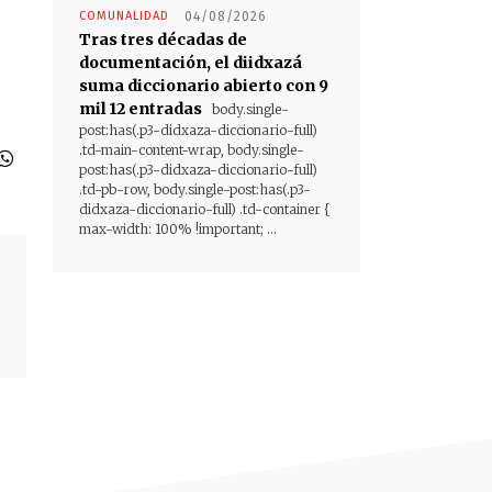
COMUNALIDAD
04/08/2026
Tras tres décadas de
documentación, el diidxazá
suma diccionario abierto con 9
mil 12 entradas
body.single-
post:has(.p3-didxaza-diccionario-full)
.td-main-content-wrap, body.single-
post:has(.p3-didxaza-diccionario-full)
.td-pb-row, body.single-post:has(.p3-
didxaza-diccionario-full) .td-container {
max-width: 100% !important; ...