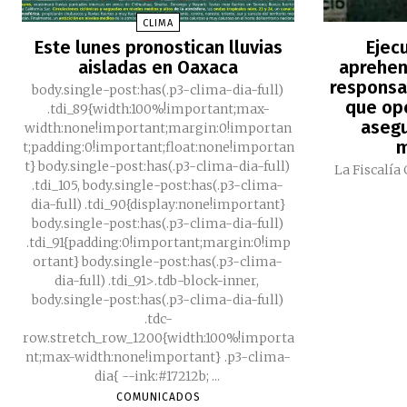
CLIMA
Este lunes pronostican lluvias
Ejec
aisladas en Oaxaca
aprehen
responsa
body.single-post:has(.p3-clima-dia-full)
que ope
.tdi_89{width:100%!important;max-
asegu
width:none!important;margin:0!importan
m
t;padding:0!important;float:none!importan
t} body.single-post:has(.p3-clima-dia-full)
La Fiscalía
.tdi_105, body.single-post:has(.p3-clima-
dia-full) .tdi_90{display:none!important}
body.single-post:has(.p3-clima-dia-full)
.tdi_91{padding:0!important;margin:0!imp
ortant} body.single-post:has(.p3-clima-
dia-full) .tdi_91>.tdb-block-inner,
body.single-post:has(.p3-clima-dia-full)
.tdc-
row.stretch_row_1200{width:100%!importa
nt;max-width:none!important} .p3-clima-
dia{ --ink:#17212b; ...
COMUNICADOS