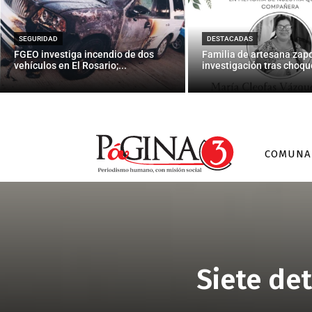
SEGURIDAD
DESTACADAS
FGEO investiga incendio de dos
Familia de artesana zap
vehículos en El Rosario;...
investigación tras choque
COMUNA
Siete de