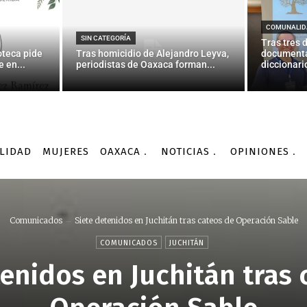
COMUNALID
SIN CATEGORÍA
Tras tres 
oteca pide
Tras homicidio de Alejandro Leyva,
documenta
 en...
periodistas de Oaxaca forman...
diccionario
LIDAD
MUJERES
OAXACA
NOTICIAS
OPINIONES
Comunicados
Siete detenidos en Juchitán tras cateos de Operación Sable
COMUNICADOS
JUCHITÁN
tenidos en Juchitán tras 