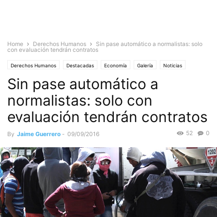
Home
Derechos Humanos
Sin pase automático a normalistas: solo
con evaluación tendrán contratos
Derechos Humanos
Destacadas
Economía
Galería
Noticias
Sin pase automático a
Sociedad
normalistas: solo con
evaluación tendrán contratos
52
0
By
Jaime Guerrero
-
09/09/2016