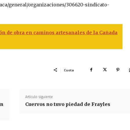
xaca/general/organizaciones/306620-sindicato-
n de obra en caminos artesanales de la Cañada
Cuota
Artículo siguiente
en
Cuervos no tuvo piedad de Frayles