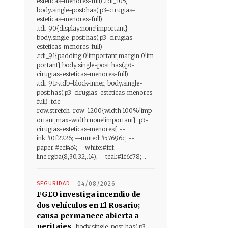
esteticas-menores-full) .tdi_105,
body.single-post:has(.p3-cirugias-
esteticas-menores-full)
.tdi_90{display:none!important}
body.single-post:has(.p3-cirugias-
esteticas-menores-full)
.tdi_91{padding:0!important;margin:0!im
portant} body.single-post:has(.p3-
cirugias-esteticas-menores-full)
.tdi_91>.tdb-block-inner, body.single-
post:has(.p3-cirugias-esteticas-menores-
full) .tdc-
row.stretch_row_1200{width:100%!imp
ortant;max-width:none!important} .p3-
cirugias-esteticas-menores{ --
ink:#0f2226; --muted:#57696c; --
paper:#eef4f4; --white:#fff; --
line:rgba(8,30,32,.14); --teal:#1f6f78; ...
SEGURIDAD
04/08/2026
FGEO investiga incendio de
dos vehículos en El Rosario;
causa permanece abierta a
peritajes
body.single-post:has(.p3-