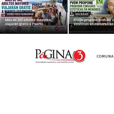
Sindicato Lib
DERECHOS HUMANOS
SOCIEDAD
Más de mil adultos mayores
PVEM propone prohibir c
viajarán gratis a Puerto...
estéticas en menores en 
COMUNA