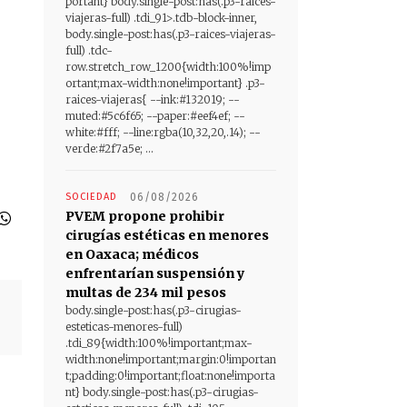
portant} body.single-post:has(.p3-raices-
viajeras-full) .tdi_91>.tdb-block-inner,
body.single-post:has(.p3-raices-viajeras-
full) .tdc-
row.stretch_row_1200{width:100%!imp
ortant;max-width:none!important} .p3-
raices-viajeras{ --ink:#132019; --
muted:#5c6f65; --paper:#eef4ef; --
white:#fff; --line:rgba(10,32,20,.14); --
verde:#2f7a5e; ...
SOCIEDAD
06/08/2026
PVEM propone prohibir
cirugías estéticas en menores
en Oaxaca; médicos
enfrentarían suspensión y
multas de 234 mil pesos
body.single-post:has(.p3-cirugias-
esteticas-menores-full)
.tdi_89{width:100%!important;max-
width:none!important;margin:0!importan
t;padding:0!important;float:none!importa
nt} body.single-post:has(.p3-cirugias-