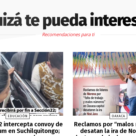
izá te pueda intere
Recomendaciones para ti
EDUCACIÓN
OAXACA
2 intercepta convoy de
Reclamos por “malos
m en Suchilquitongo;
desatan la ira de No