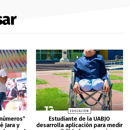
sar
EDUCACIÓN
 números”
Estudiante de la UABJO
é Jara y
desarrolla aplicación para medir