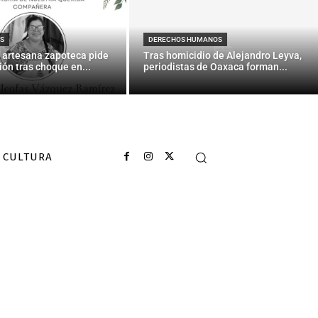
drahui en Xoxo
S
DERECHOS HUMANOS
 artesana zapoteca pide
Tras homicidio de Alejandro Leyva,
ión tras choque en...
periodistas de Oaxaca forman...
CULTURA