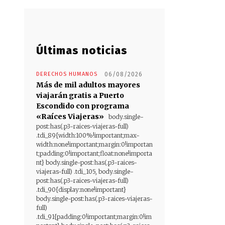
Últimas noticias
DERECHOS HUMANOS
06/08/2026
Más de mil adultos mayores
viajarán gratis a Puerto
Escondido con programa
«Raíces Viajeras»
body.single-
post:has(.p3-raices-viajeras-full)
.tdi_89{width:100%!important;max-
width:none!important;margin:0!importan
t;padding:0!important;float:none!importa
nt} body.single-post:has(.p3-raices-
viajeras-full) .tdi_105, body.single-
post:has(.p3-raices-viajeras-full)
.tdi_90{display:none!important}
body.single-post:has(.p3-raices-viajeras-
full)
.tdi_91{padding:0!important;margin:0!im