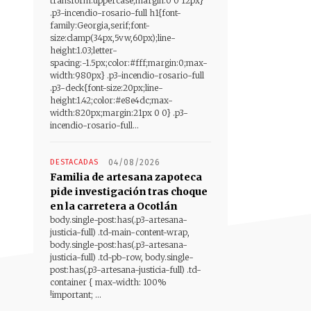
transform:uppercase;margin:0 0 12px}
.p3-incendio-rosario-full h1{font-
family:Georgia,serif;font-
size:clamp(34px,5vw,60px);line-
height:1.03;letter-
spacing:-1.5px;color:#fff;margin:0;max-
width:980px} .p3-incendio-rosario-full
.p3-deck{font-size:20px;line-
height:1.42;color:#e8e4dc;max-
width:820px;margin:21px 0 0} .p3-
incendio-rosario-full...
DESTACADAS
04/08/2026
Familia de artesana zapoteca
pide investigación tras choque
en la carretera a Ocotlán
body.single-post:has(.p3-artesana-
justicia-full) .td-main-content-wrap,
body.single-post:has(.p3-artesana-
justicia-full) .td-pb-row, body.single-
post:has(.p3-artesana-justicia-full) .td-
container { max-width: 100%
!important; ...