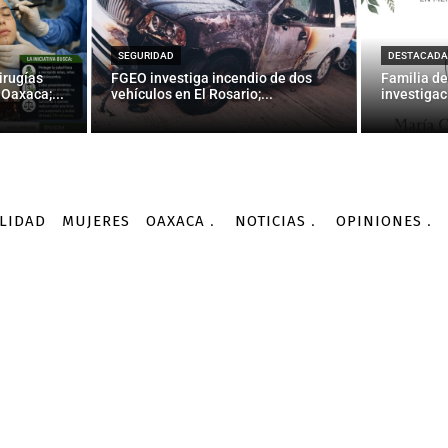
OAXACA
ertad toma obras de Che
SEGURIDAD
DESTACADA
irugías
FGEO investiga incendio de dos
Familia de
Oaxaca;...
vehículos en El Rosario;...
investigac
-
Por
AGENCIA INFORMATIVA CONACYT
10/10/2015
LIDAD
MUJERES
OAXACA
NOTICIAS
OPINIONES