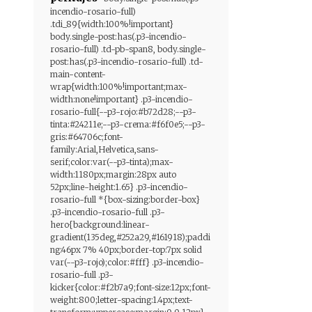
incendio-rosario-full)
.tdi_89{width:100%!important}
body.single-post:has(.p3-incendio-
rosario-full) .td-pb-span8, body.single-
post:has(.p3-incendio-rosario-full) .td-
main-content-
wrap{width:100%!important;max-
width:none!important} .p3-incendio-
rosario-full{--p3-rojo:#b72d28;--p3-
tinta:#24211e;--p3-crema:#f6f0e5;--p3-
gris:#64706c;font-
family:Arial,Helvetica,sans-
serif;color:var(--p3-tinta);max-
width:1180px;margin:28px auto
52px;line-height:1.65} .p3-incendio-
rosario-full *{box-sizing:border-box}
.p3-incendio-rosario-full .p3-
hero{background:linear-
gradient(135deg,#252a29,#161918);paddi
ng:46px 7% 40px;border-top:7px solid
var(--p3-rojo);color:#fff} .p3-incendio-
rosario-full .p3-
kicker{color:#f2b7a9;font-size:12px;font-
weight:800;letter-spacing:1.4px;text-