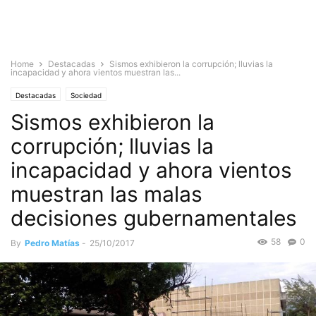
Home
Destacadas
Sismos exhibieron la corrupción; lluvias la
incapacidad y ahora vientos muestran las...
Destacadas
Sociedad
Sismos exhibieron la
corrupción; lluvias la
incapacidad y ahora vientos
muestran las malas
decisiones gubernamentales
58
0
By
Pedro Matías
-
25/10/2017