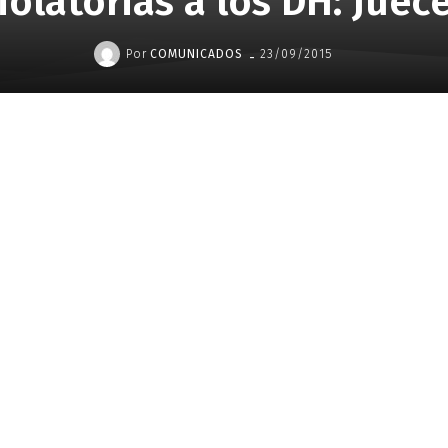
iolatorias a los DH: Juec
-
Por
COMUNICADOS
23/09/2015