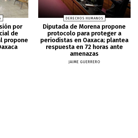
S
DERECHOS HUMANOS
sión por
Diputada de Morena propone
cial de
protocolo para proteger a
al propone
periodistas en Oaxaca; plantea
Oaxaca
respuesta en 72 horas ante
amenazas
JAIME GUERRERO