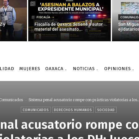
FISCALÍA
COMUNALID
Z y
Fiscalía de Oaxaca detiene a autor
San Migue
.
material del asesinato...
ejidatarios
LIDAD
MUJERES
OAXACA
NOTICIAS
OPINIONES
Comunicados
Sistema penal acusatorio rompe con prácticas violatorias a los..
COMUNICADOS
DERECHOS HUMANOS
SOCIEDAD
nal acusatorio rompe co