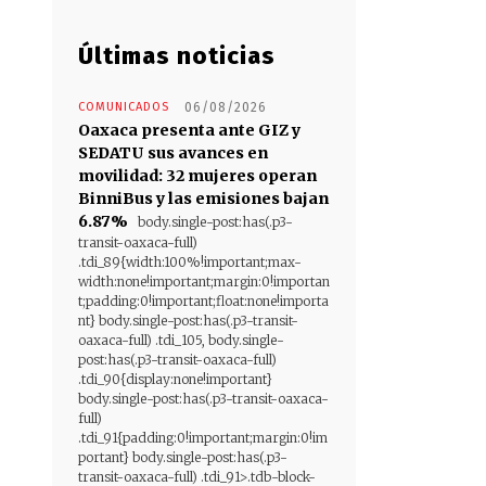
Últimas noticias
COMUNICADOS
06/08/2026
Oaxaca presenta ante GIZ y
SEDATU sus avances en
movilidad: 32 mujeres operan
BinniBus y las emisiones bajan
6.87%
body.single-post:has(.p3-
transit-oaxaca-full)
.tdi_89{width:100%!important;max-
width:none!important;margin:0!importan
t;padding:0!important;float:none!importa
nt} body.single-post:has(.p3-transit-
oaxaca-full) .tdi_105, body.single-
post:has(.p3-transit-oaxaca-full)
.tdi_90{display:none!important}
body.single-post:has(.p3-transit-oaxaca-
full)
.tdi_91{padding:0!important;margin:0!im
portant} body.single-post:has(.p3-
transit-oaxaca-full) .tdi_91>.tdb-block-