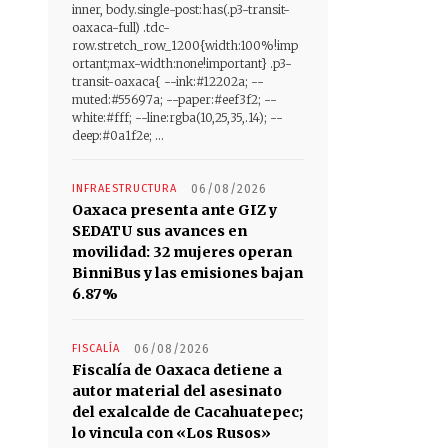
inner, body.single-post:has(.p3-transit-
oaxaca-full) .tdc-
row.stretch_row_1200{width:100%!imp
ortant;max-width:none!important} .p3-
transit-oaxaca{ --ink:#12202a; --
muted:#55697a; --paper:#eef3f2; --
white:#fff; --line:rgba(10,25,35,.14); --
deep:#0a1f2e; ...
INFRAESTRUCTURA
06/08/2026
Oaxaca presenta ante GIZ y
SEDATU sus avances en
movilidad: 32 mujeres operan
BinniBus y las emisiones bajan
6.87%
FISCALÍA
06/08/2026
Fiscalía de Oaxaca detiene a
autor material del asesinato
del exalcalde de Cacahuatepec;
lo vincula con «Los Rusos»