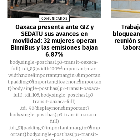
COMUNICADOS
Oaxaca presenta ante GIZ y
Trabaj
SEDATU sus avances en
bloquean 
movilidad: 32 mujeres operan
reunión s
BinniBus y las emisiones bajan
labor
6.87%
body.single-post:has(.p3-transit-oaxaca-
full) .tdi_89{width:100%!important;max-
width:none!important;margin:0!importan
t;padding:0!important;float:none!importan
t} body.single-post:has(.p3-transit-oaxaca-
full) .tdi_105, body.single-post:has(.p3-
transit-oaxaca-full)
.tdi_90{display:none!important}
body.single-post:has(.p3-transit-oaxaca-
full)
.tdi_91{padding:0!important;margin:0!imp
ortant} body.single-post:has(.p3-transit-