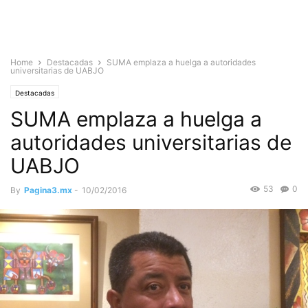
Home
Destacadas
SUMA emplaza a huelga a autoridades
universitarias de UABJO
Destacadas
SUMA emplaza a huelga a
autoridades universitarias de
UABJO
53
0
By
Pagina3.mx
-
10/02/2016