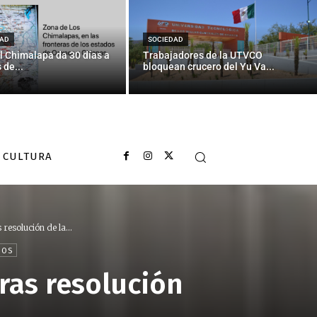
AD
SOCIEDAD
l Chimalapa da 30 días a
Trabajadores de la UTVCO
 de...
bloquean crucero del Yu Va...
CULTURA
esolución de la...
NOS
ras resolución