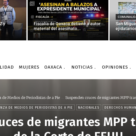
FISCALÍA
COMUNALID
Z y
Fiscalía de Oaxaca detiene a autor
San Migue
.
material del asesinato...
ejidatarios
LIDAD
MUJERES
OAXACA
NOTICIAS
OPINIONES
a de Medios de Periodistas de a Pie
Suspenden cruces de migrantes MPP tras r
ANZA DE MEDIOS DE PERIODISTAS DE A PIE
NACIONALES
DERECHOS HUMA
ces de migrantes MPP t