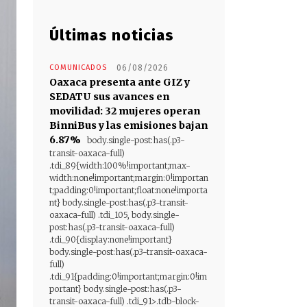
Últimas noticias
COMUNICADOS
06/08/2026
Oaxaca presenta ante GIZ y
SEDATU sus avances en
movilidad: 32 mujeres operan
BinniBus y las emisiones bajan
6.87%
body.single-post:has(.p3-
transit-oaxaca-full)
.tdi_89{width:100%!important;max-
width:none!important;margin:0!importan
t;padding:0!important;float:none!importa
nt} body.single-post:has(.p3-transit-
oaxaca-full) .tdi_105, body.single-
post:has(.p3-transit-oaxaca-full)
.tdi_90{display:none!important}
body.single-post:has(.p3-transit-oaxaca-
full)
.tdi_91{padding:0!important;margin:0!im
portant} body.single-post:has(.p3-
transit-oaxaca-full) .tdi_91>.tdb-block-