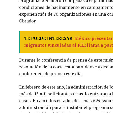
Programa MPP fueron obligadas a esperar has
condiciones de hacinamiento en campamentos
exponen más de 70 organizaciones en una car
Obrador.
TE PUEDE INTERESAR
México presentará
migrantes vinculadas al ICE; llama a par
Durante la conferencia de prensa de este mié
resolución de la corte estadounidense y decla
conferencia de prensa este día.
En febrero de este año, la administración de
más de 13 mil solicitantes de asilo entraran 
casos. En abril los estados de Texas y Misso
administración para reinstalar el programa se