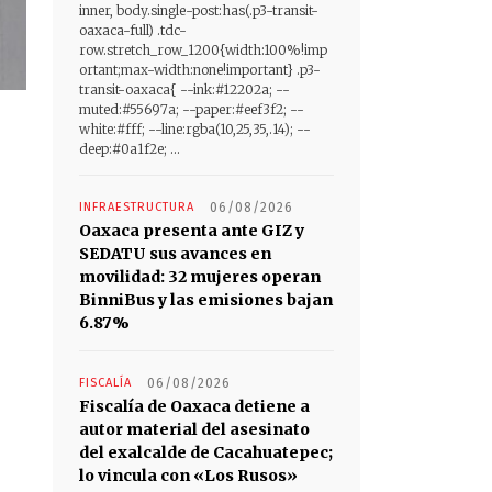
inner, body.single-post:has(.p3-transit-
oaxaca-full) .tdc-
row.stretch_row_1200{width:100%!imp
ortant;max-width:none!important} .p3-
transit-oaxaca{ --ink:#12202a; --
muted:#55697a; --paper:#eef3f2; --
white:#fff; --line:rgba(10,25,35,.14); --
deep:#0a1f2e; ...
INFRAESTRUCTURA
06/08/2026
Oaxaca presenta ante GIZ y
SEDATU sus avances en
movilidad: 32 mujeres operan
BinniBus y las emisiones bajan
6.87%
FISCALÍA
06/08/2026
Fiscalía de Oaxaca detiene a
autor material del asesinato
del exalcalde de Cacahuatepec;
lo vincula con «Los Rusos»