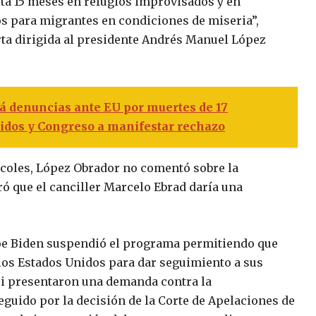
ta 15 meses en refugios improvisados y en
 para migrantes en condiciones de miseria”,
ta dirigida al presidente Andrés Manuel López
 denuncias ante EU por muertes de 17
tidos y Congreso a manifestar rechazo
rcoles, López Obrador no comentó sobre la
ró que el canciller Marcelo Ebrad daría una
 Joe Biden suspendió el programa permitiendo que
a los Estados Unidos para dar seguimiento a sus
uri presentaron una demanda contra la
guido por la decisión de la Corte de Apelaciones de