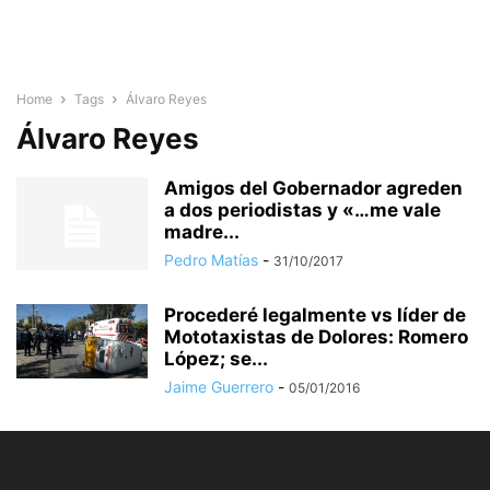
Home
Tags
Álvaro Reyes
Álvaro Reyes
Amigos del Gobernador agreden
a dos periodistas y «…me vale
madre...
Pedro Matías
-
31/10/2017
Procederé legalmente vs líder de
Mototaxistas de Dolores: Romero
López; se...
Jaime Guerrero
-
05/01/2016