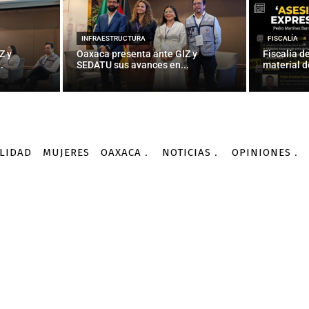
INFRAESTRUCTURA
FISCALÍA
Z y
Oaxaca presenta ante GIZ y
Fiscalía d
.
SEDATU sus avances en...
material d
LIDAD
MUJERES
OAXACA
NOTICIAS
OPINIONES