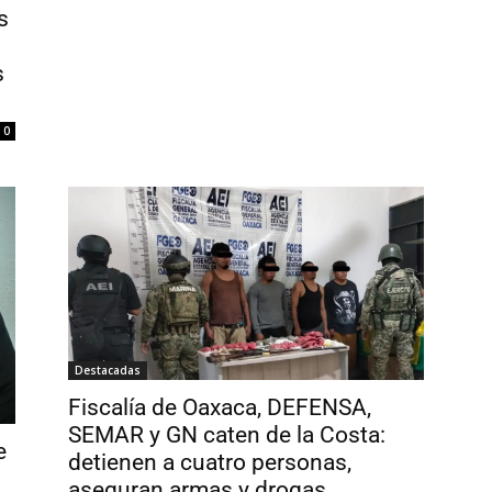
s
s
0
Destacadas
Fiscalía de Oaxaca, DEFENSA,
SEMAR y GN caten de la Costa:
e
detienen a cuatro personas,
aseguran armas y drogas