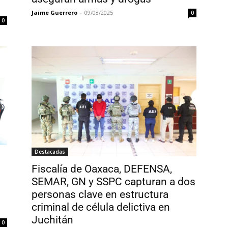
Jaime Guerrero
-
09/08/2025
0
0
Destacadas
Fiscalía de Oaxaca, DEFENSA,
SEMAR, GN y SSPC capturan a dos
personas clave en estructura
criminal de célula delictiva en
Juchitán
0