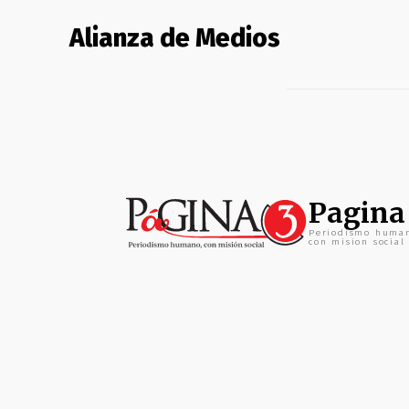
Alianza de Medios
Pagina
Periodismo huma
con mision social