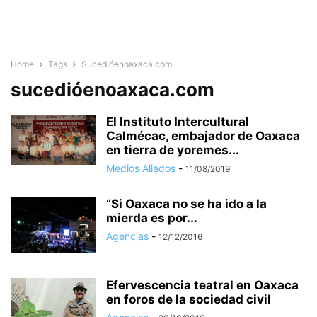
Home
Tags
Sucedióenoaxaca.com
sucedióenoaxaca.com
El Instituto Intercultural
Calmécac, embajador de Oaxaca
en tierra de yoremes...
Medios Aliados
-
11/08/2019
“Si Oaxaca no se ha ido a la
mierda es por...
Agencias
-
12/12/2016
Efervescencia teatral en Oaxaca
en foros de la sociedad civil